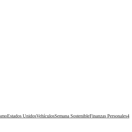
ismo
Estados Unidos
Vehículos
Semana Sostenible
Finanzas Personales
4