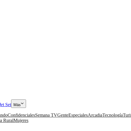
Jet Set
Más
ndo
Confidenciales
Semana TV
Gente
Especiales
Arcadia
Tecnología
Tur
a Rural
Mujeres