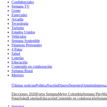
Confidenciales
Semana TV
Gente
Especiales
Arcadia
Tecnología
Turismo
Estados Unidos
Vehículos
Semana Sostenible
Finanzas Personales
4 Patas
Salud
Loterías
Educación
Contenido en colaboración
Semana Rural
Mujeres
Últimas noticias
Política
Nación
Dinero
Deportes
Opinión
Impresa
Elecciones 2026
Foros Semana
Mejor Colombia
Semana Play
Mu
Patas
Salud
Loterías
Educación
Contenido en colaboración
Seman
Semana
|