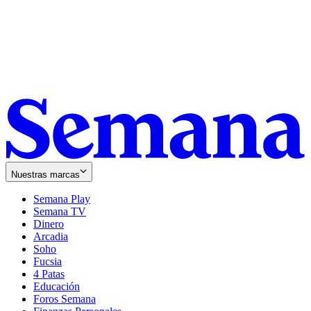
Nuestras marcas
Semana Play
Semana TV
Dinero
Arcadia
Soho
Opens
Fucsia
in
Opens
4 Patas
new
in
Educación
window
new
Foros Semana
window