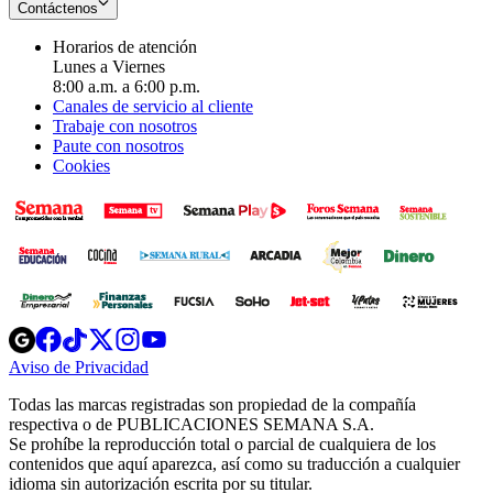
Contáctenos
Horarios de atención
Lunes a Viernes
8:00 a.m. a 6:00 p.m.
Canales de servicio al cliente
Trabaje con nosotros
Paute con nosotros
Cookies
Opens
Opens
Opens
Opens
Opens
in
in
in
in
in
Aviso de Privacidad
Opens
new
new
new
new
new
in
window
window
window
window
window
Todas las marcas registradas son propiedad de la compañía
new
respectiva o de PUBLICACIONES SEMANA S.A.
window
Se prohíbe la reproducción total o parcial de cualquiera de los
contenidos que aquí aparezca, así como su traducción a cualquier
idioma sin autorización escrita por su titular.