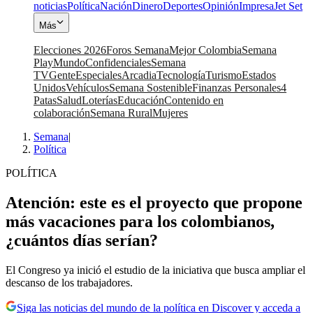
noticias
Política
Nación
Dinero
Deportes
Opinión
Impresa
Jet Set
Más
Elecciones 2026
Foros Semana
Mejor Colombia
Semana
Play
Mundo
Confidenciales
Semana
TV
Gente
Especiales
Arcadia
Tecnología
Turismo
Estados
Unidos
Vehículos
Semana Sostenible
Finanzas Personales
4
Patas
Salud
Loterías
Educación
Contenido en
colaboración
Semana Rural
Mujeres
Semana
|
Política
POLÍTICA
Atención: este es el proyecto que propone
más vacaciones para los colombianos,
¿cuántos días serían?
El Congreso ya inició el estudio de la iniciativa que busca ampliar el
descanso de los trabajadores.
Siga las noticias del mundo de la política en Discover y acceda a