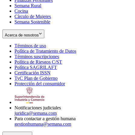
Finanzas Personales
Semana Rural
Cocina
Círculo de Mujeres
Semana Sostenible
Acerca de nosotros
Términos de uso
Opens
Política de Tratamiento de Datos
in
Opens
Términos suscripciones
new
Opens
in
Política de Riesgos C/ST
window
in
Opens
new
Política SAGRILAFT
Opens
new
in
window
Certificación ISSN
Opens
in
window
new
TyC Plan de Gobierno
in
new
Opens
window
Protección del consumidor
new
window
in
Opens
window
new
in
window
new
window
Notificaciones judiciales
juridica@semana.com
Para contactar a gestión humana
gestionhumana@semana.com