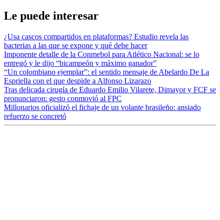
Le puede interesar
¿Usa cascos compartidos en plataformas? Estudio revela las
bacterias a las que se expone y qué debe hacer
Imponente detalle de la Conmebol para Atlético Nacional: se lo
entregó y le dijo “bicampeón y máximo ganador”
“Un colombiano ejemplar”: el sentido mensaje de Abelardo De La
Espriella con el que despide a Alfonso Lizarazo
Tras delicada cirugía de Eduardo Emilio Vilarete, Dimayor y FCF se
pronunciaron: gesto conmovió al FPC
Millonarios oficializó el fichaje de un volante brasileño: ansiado
refuerzo se concretó