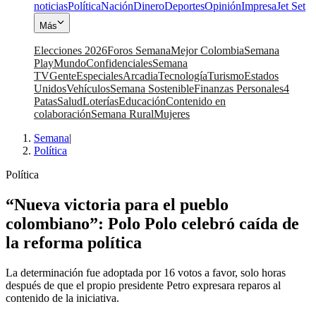
noticias
Política
Nación
Dinero
Deportes
Opinión
Impresa
Jet Set
Más
Elecciones 2026
Foros Semana
Mejor Colombia
Semana
Play
Mundo
Confidenciales
Semana
TV
Gente
Especiales
Arcadia
Tecnología
Turismo
Estados
Unidos
Vehículos
Semana Sostenible
Finanzas Personales
4
Patas
Salud
Loterías
Educación
Contenido en
colaboración
Semana Rural
Mujeres
Semana
|
Política
Política
“Nueva victoria para el pueblo
colombiano”: Polo Polo celebró caída de
la reforma política
La determinación fue adoptada por 16 votos a favor, solo horas
después de que el propio presidente Petro expresara reparos al
contenido de la iniciativa.