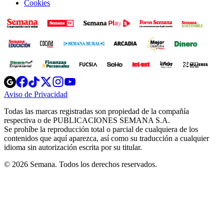
Cookies
Opens
Opens
Opens
Opens
Opens
in
in
in
in
in
Aviso de Privacidad
Opens
new
new
new
new
new
in
window
window
window
window
window
Todas las marcas registradas son propiedad de la compañía
new
respectiva o de PUBLICACIONES SEMANA S.A.
window
Se prohíbe la reproducción total o parcial de cualquiera de los
contenidos que aquí aparezca, así como su traducción a cualquier
idioma sin autorización escrita por su titular.
© 2026 Semana. Todos los derechos reservados.