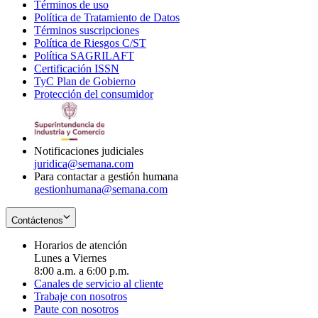
Términos de uso
Opens
Política de Tratamiento de Datos
in
Opens
Términos suscripciones
new
Opens
in
Política de Riesgos C/ST
window
in
Opens
new
Política SAGRILAFT
Opens
new
in
window
Certificación ISSN
Opens
in
window
new
TyC Plan de Gobierno
in
new
Opens
window
Protección del consumidor
new
window
in
Opens
window
new
in
window
new
window
Notificaciones judiciales
juridica@semana.com
Para contactar a gestión humana
gestionhumana@semana.com
Contáctenos
Horarios de atención
Lunes a Viernes
8:00 a.m. a 6:00 p.m.
Canales de servicio al cliente
Trabaje con nosotros
Paute con nosotros