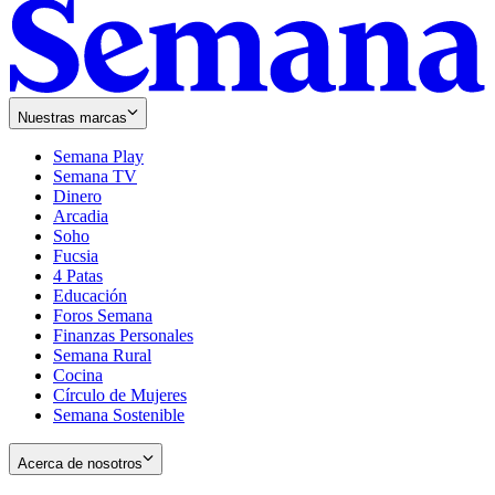
Nuestras marcas
Semana Play
Semana TV
Dinero
Arcadia
Soho
Opens
Fucsia
in
Opens
4 Patas
new
in
Educación
window
new
Foros Semana
window
Finanzas Personales
Semana Rural
Cocina
Círculo de Mujeres
Semana Sostenible
Acerca de nosotros