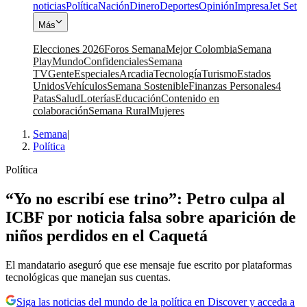
noticias
Política
Nación
Dinero
Deportes
Opinión
Impresa
Jet Set
Más
Elecciones 2026
Foros Semana
Mejor Colombia
Semana
Play
Mundo
Confidenciales
Semana
TV
Gente
Especiales
Arcadia
Tecnología
Turismo
Estados
Unidos
Vehículos
Semana Sostenible
Finanzas Personales
4
Patas
Salud
Loterías
Educación
Contenido en
colaboración
Semana Rural
Mujeres
Semana
|
Política
Política
“Yo no escribí ese trino”: Petro culpa al
ICBF por noticia falsa sobre aparición de
niños perdidos en el Caquetá
El mandatario aseguró que ese mensaje fue escrito por plataformas
tecnológicas que manejan sus cuentas.
Siga las noticias del mundo de la política en Discover y acceda a