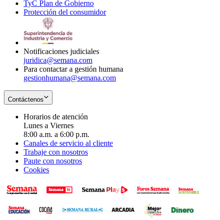
TyC Plan de Gobierno
in
new
Opens
window
Protección del consumidor
new
window
in
Opens
window
new
in
window
new
window
Notificaciones judiciales
juridica@semana.com
Para contactar a gestión humana
gestionhumana@semana.com
Contáctenos
Horarios de atención
Lunes a Viernes
8:00 a.m. a 6:00 p.m.
Canales de servicio al cliente
Trabaje con nosotros
Paute con nosotros
Cookies