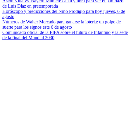
Aston Villa vs. Bayern Múnich: canal y hora para ver el partidazo
de Luis Díaz en pretemporada
Horóscopo y predicciones del Niño Prodigio para hoy jueves, 6 de
agosto
Números de Walter Mercado para ganarse la lotería: un golpe de
suerte para los signos este 6 de agosto
Comunicado oficial de la FIFA sobre el futuro de Infantino y la sede
de la final del Mundial 2030