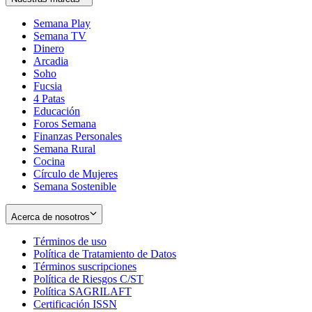
Semana Play
Semana TV
Dinero
Arcadia
Soho
Opens
Fucsia
in
Opens
4 Patas
new
in
Educación
window
new
Foros Semana
window
Finanzas Personales
Semana Rural
Cocina
Círculo de Mujeres
Semana Sostenible
Acerca de nosotros
Términos de uso
Opens
Política de Tratamiento de Datos
in
Opens
Términos suscripciones
new
Opens
in
Política de Riesgos C/ST
window
in
Opens
new
Política SAGRILAFT
Opens
new
in
window
Certificación ISSN
Opens
in
window
new