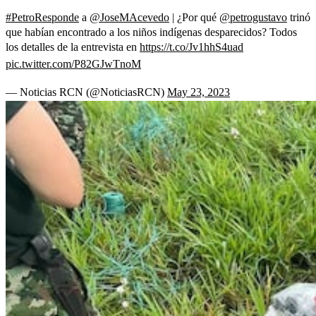
#PetroResponde
a
@JoseMAcevedo
| ¿Por qué
@petrogustavo
trinó
que habían encontrado a los niños indígenas desparecidos? Todos
los detalles de la entrevista en
https://t.co/Jv1hhS4uad
pic.twitter.com/P82GJwTnoM
— Noticias RCN (@NoticiasRCN)
May 23, 2023