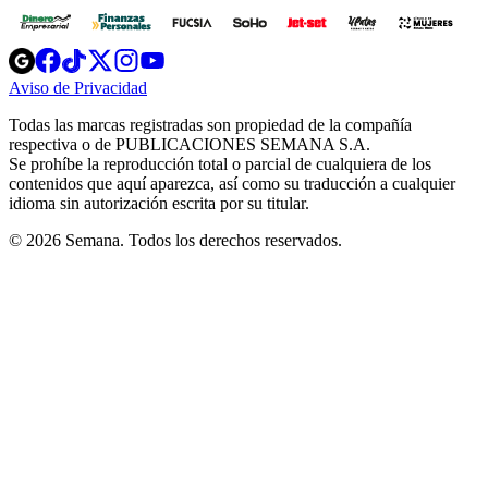
Opens
Opens
Opens
Opens
Opens
in
in
in
in
in
Aviso de Privacidad
Opens
new
new
new
new
new
in
window
window
window
window
window
Todas las marcas registradas son propiedad de la compañía
new
respectiva o de PUBLICACIONES SEMANA S.A.
window
Se prohíbe la reproducción total o parcial de cualquiera de los
contenidos que aquí aparezca, así como su traducción a cualquier
idioma sin autorización escrita por su titular.
© 2026 Semana. Todos los derechos reservados.