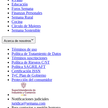
Educación
window
new
Foros Semana
window
Finanzas Personales
Semana Rural
Cocina
Círculo de Mujeres
Semana Sostenible
Acerca de nosotros
Términos de uso
Opens
Política de Tratamiento de Datos
in
Opens
Términos suscripciones
new
Opens
in
Política de Riesgos C/ST
window
in
Opens
new
Política SAGRILAFT
Opens
new
in
window
Certificación ISSN
Opens
in
window
new
TyC Plan de Gobierno
in
new
Opens
window
Protección del consumidor
new
window
in
Opens
window
new
in
window
new
window
Notificaciones judiciales
juridica@semana.com
Para contactar a gestión humana