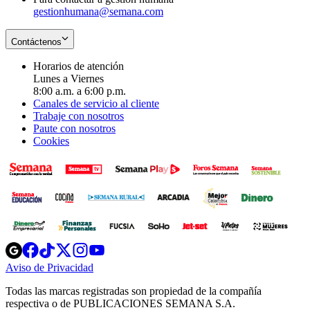
gestionhumana@semana.com
Contáctenos
Horarios de atención
Lunes a Viernes
8:00 a.m. a 6:00 p.m.
Canales de servicio al cliente
Trabaje con nosotros
Paute con nosotros
Cookies
Opens
Opens
Opens
Opens
Opens
in
in
in
in
in
Aviso de Privacidad
Opens
new
new
new
new
new
in
window
window
window
window
window
Todas las marcas registradas son propiedad de la compañía
new
respectiva o de PUBLICACIONES SEMANA S.A.
window