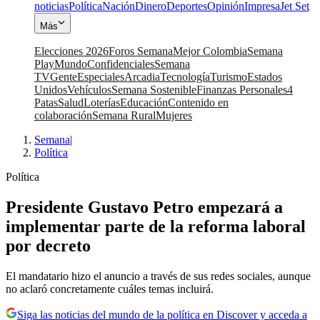
noticias
Política
Nación
Dinero
Deportes
Opinión
Impresa
Jet Set
Más
Elecciones 2026
Foros Semana
Mejor Colombia
Semana
Play
Mundo
Confidenciales
Semana
TV
Gente
Especiales
Arcadia
Tecnología
Turismo
Estados
Unidos
Vehículos
Semana Sostenible
Finanzas Personales
4
Patas
Salud
Loterías
Educación
Contenido en
colaboración
Semana Rural
Mujeres
Semana
|
Política
Política
Presidente Gustavo Petro empezará a
implementar parte de la reforma laboral
por decreto
El mandatario hizo el anuncio a través de sus redes sociales, aunque
no aclaró concretamente cuáles temas incluirá.
Siga las noticias del mundo de la política en Discover y acceda a