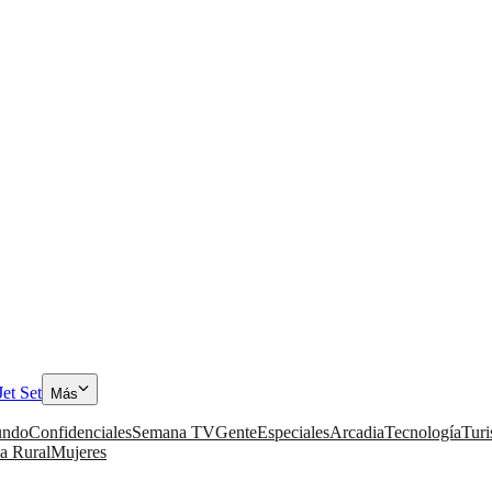
Jet Set
Más
ndo
Confidenciales
Semana TV
Gente
Especiales
Arcadia
Tecnología
Tur
a Rural
Mujeres