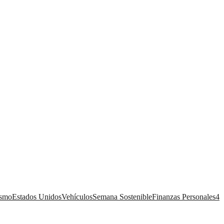
ismo
Estados Unidos
Vehículos
Semana Sostenible
Finanzas Personales
4