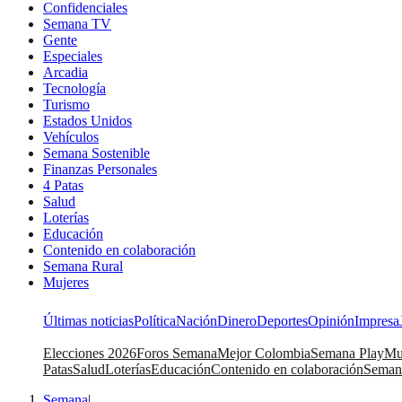
Confidenciales
Semana TV
Gente
Especiales
Arcadia
Tecnología
Turismo
Estados Unidos
Vehículos
Semana Sostenible
Finanzas Personales
4 Patas
Salud
Loterías
Educación
Contenido en colaboración
Semana Rural
Mujeres
Últimas noticias
Política
Nación
Dinero
Deportes
Opinión
Impresa
Elecciones 2026
Foros Semana
Mejor Colombia
Semana Play
Mu
Patas
Salud
Loterías
Educación
Contenido en colaboración
Seman
Semana
|