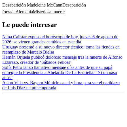
Desaparición Madeleine McCann
Desaparición
forzada
Alemania
Misteriosa muerte
Le puede interesar
Nana Calistar expuso el horóscopo de hoy, jueves 6 de agosto de
2026: se vienen grandes cambios en este día
Uruguay presentó a su nuevo director técnico: toma las riendas en
reemplazo de Marcelo Bielsa
Hernán Orjuela publicó doloroso mensaje tras la muerte de Alfonso
Lizarazo, creador de ‘Sábados Felices’
Sofía Petro lanzó llamativo mensaje días antes de que su papá
entregue la Presidencia a Abelardo De La Espriella: “Ni un paso
atrás”
Aston Villa vs. Bayern Múnich: canal y hora para ver el partidazo
de Luis Díaz en pretemporada