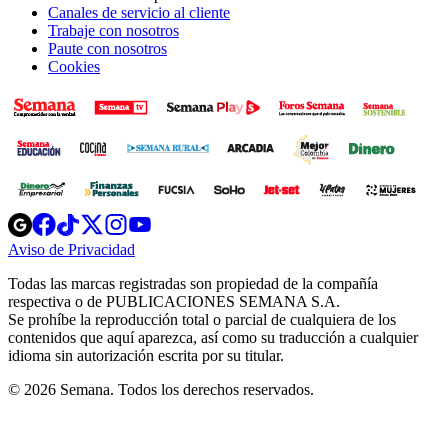
Canales de servicio al cliente
Trabaje con nosotros
Paute con nosotros
Cookies
Opens
Opens
Opens
Opens
Opens
in
in
in
in
in
Aviso de Privacidad
Opens
new
new
new
new
new
in
window
window
window
window
window
Todas las marcas registradas son propiedad de la compañía
new
respectiva o de PUBLICACIONES SEMANA S.A.
window
Se prohíbe la reproducción total o parcial de cualquiera de los
contenidos que aquí aparezca, así como su traducción a cualquier
idioma sin autorización escrita por su titular.
© 2026 Semana. Todos los derechos reservados.