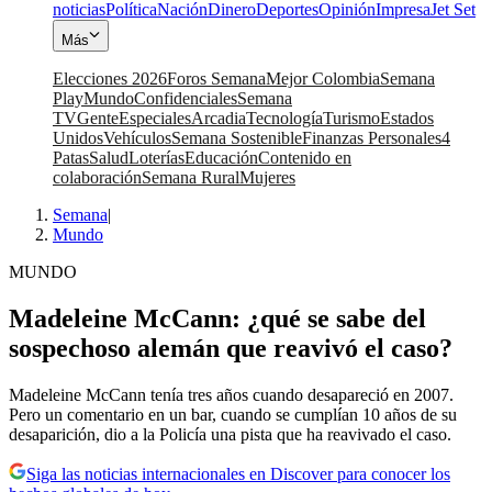
noticias
Política
Nación
Dinero
Deportes
Opinión
Impresa
Jet Set
Más
Elecciones 2026
Foros Semana
Mejor Colombia
Semana
Play
Mundo
Confidenciales
Semana
TV
Gente
Especiales
Arcadia
Tecnología
Turismo
Estados
Unidos
Vehículos
Semana Sostenible
Finanzas Personales
4
Patas
Salud
Loterías
Educación
Contenido en
colaboración
Semana Rural
Mujeres
Semana
|
Mundo
MUNDO
Madeleine McCann: ¿qué se sabe del
sospechoso alemán que reavivó el caso?
Madeleine McCann tenía tres años cuando desapareció en 2007.
Pero un comentario en un bar, cuando se cumplían 10 años de su
desaparición, dio a la Policía una pista que ha reavivado el caso.
Siga las noticias internacionales en Discover para conocer los