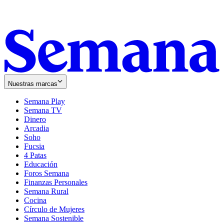
Nuestras marcas
Semana Play
Semana TV
Dinero
Arcadia
Soho
Opens
Fucsia
in
Opens
4 Patas
new
in
Educación
window
new
Foros Semana
window
Finanzas Personales
Semana Rural
Cocina
Círculo de Mujeres
Semana Sostenible