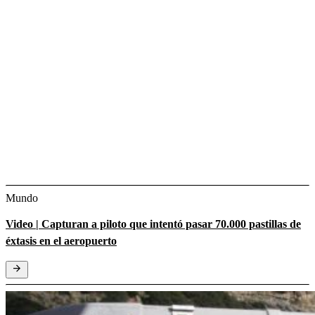
Mundo
Video | Capturan a piloto que intentó pasar 70.000 pastillas de
éxtasis en el aeropuerto