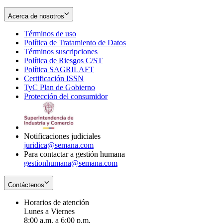
Acerca de nosotros
Términos de uso
Opens
Política de Tratamiento de Datos
in
Opens
Términos suscripciones
new
Opens
in
Política de Riesgos C/ST
window
in
Opens
new
Política SAGRILAFT
Opens
new
in
window
Certificación ISSN
Opens
in
window
new
TyC Plan de Gobierno
in
new
Opens
window
Protección del consumidor
new
window
in
Opens
window
new
in
window
new
window
Notificaciones judiciales
juridica@semana.com
Para contactar a gestión humana
gestionhumana@semana.com
Contáctenos
Horarios de atención
Lunes a Viernes
8:00 a.m. a 6:00 p.m.