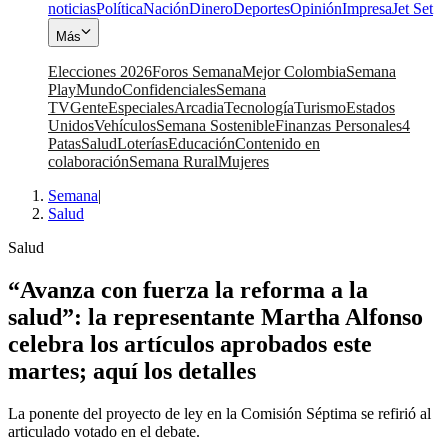
noticias
Política
Nación
Dinero
Deportes
Opinión
Impresa
Jet Set
Más
Elecciones 2026
Foros Semana
Mejor Colombia
Semana
Play
Mundo
Confidenciales
Semana
TV
Gente
Especiales
Arcadia
Tecnología
Turismo
Estados
Unidos
Vehículos
Semana Sostenible
Finanzas Personales
4
Patas
Salud
Loterías
Educación
Contenido en
colaboración
Semana Rural
Mujeres
Semana
|
Salud
Salud
“Avanza con fuerza la reforma a la
salud”: la representante Martha Alfonso
celebra los artículos aprobados este
martes; aquí los detalles
La ponente del proyecto de ley en la Comisión Séptima se refirió al
articulado votado en el debate.