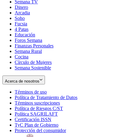
Semana TV
Dinero
Arcadia
Soho
Opens
Fucsia
in
Opens
4 Patas
new
in
Educación
window
new
Foros Semana
window
Finanzas Personales
Semana Rural
Cocina
Círculo de Mujeres
Semana Sostenible
Acerca de nosotros
Términos de uso
Opens
Política de Tratamiento de Datos
in
Opens
Términos suscripciones
new
Opens
in
Política de Riesgos C/ST
window
in
Opens
new
Política SAGRILAFT
Opens
new
in
window
Certificación ISSN
Opens
in
window
new
TyC Plan de Gobierno
in
new
Opens
window
Protección del consumidor
new
window
in
Opens
window
new
in