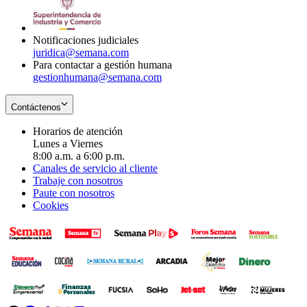
window
new
window
Notificaciones judiciales
juridica@semana.com
Para contactar a gestión humana
gestionhumana@semana.com
Contáctenos
Horarios de atención
Lunes a Viernes
8:00 a.m. a 6:00 p.m.
Canales de servicio al cliente
Trabaje con nosotros
Paute con nosotros
Cookies