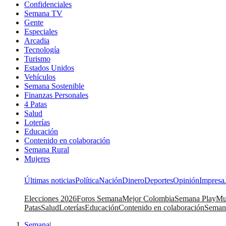
Confidenciales
Semana TV
Gente
Especiales
Arcadia
Tecnología
Turismo
Estados Unidos
Vehículos
Semana Sostenible
Finanzas Personales
4 Patas
Salud
Loterías
Educación
Contenido en colaboración
Semana Rural
Mujeres
Últimas noticias
Política
Nación
Dinero
Deportes
Opinión
Impresa
Elecciones 2026
Foros Semana
Mejor Colombia
Semana Play
Mu
Patas
Salud
Loterías
Educación
Contenido en colaboración
Seman
Semana
|