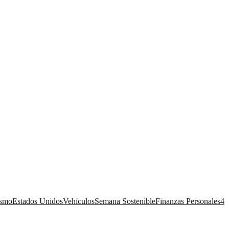
ismo
Estados Unidos
Vehículos
Semana Sostenible
Finanzas Personales
4