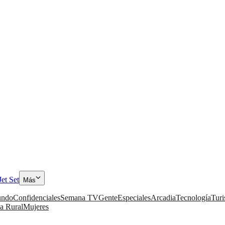
Jet Set
Más
ndo
Confidenciales
Semana TV
Gente
Especiales
Arcadia
Tecnología
Tur
a Rural
Mujeres