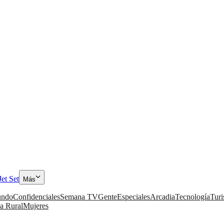
Jet Set
Más
ndo
Confidenciales
Semana TV
Gente
Especiales
Arcadia
Tecnología
Tur
a Rural
Mujeres