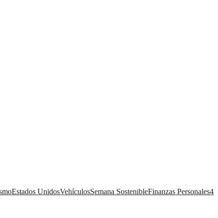
ismo
Estados Unidos
Vehículos
Semana Sostenible
Finanzas Personales
4