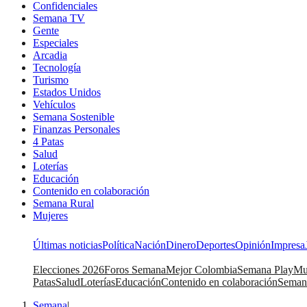
Confidenciales
Semana TV
Gente
Especiales
Arcadia
Tecnología
Turismo
Estados Unidos
Vehículos
Semana Sostenible
Finanzas Personales
4 Patas
Salud
Loterías
Educación
Contenido en colaboración
Semana Rural
Mujeres
Últimas noticias
Política
Nación
Dinero
Deportes
Opinión
Impresa
Elecciones 2026
Foros Semana
Mejor Colombia
Semana Play
Mu
Patas
Salud
Loterías
Educación
Contenido en colaboración
Seman
Semana
|