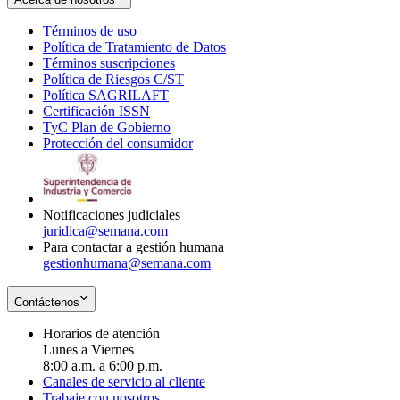
Términos de uso
Opens
Política de Tratamiento de Datos
in
Opens
Términos suscripciones
new
Opens
in
Política de Riesgos C/ST
window
in
Opens
new
Política SAGRILAFT
Opens
new
in
window
Certificación ISSN
Opens
in
window
new
TyC Plan de Gobierno
in
new
Opens
window
Protección del consumidor
new
window
in
Opens
window
new
in
window
new
window
Notificaciones judiciales
juridica@semana.com
Para contactar a gestión humana
gestionhumana@semana.com
Contáctenos
Horarios de atención
Lunes a Viernes
8:00 a.m. a 6:00 p.m.
Canales de servicio al cliente
Trabaje con nosotros