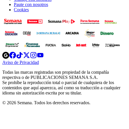
Paute con nosotros
Cookies
Opens
Opens
Opens
Opens
Opens
in
in
in
in
in
Aviso de Privacidad
Opens
new
new
new
new
new
in
window
window
window
window
window
Todas las marcas registradas son propiedad de la compañía
new
respectiva o de PUBLICACIONES SEMANA S.A.
window
Se prohíbe la reproducción total o parcial de cualquiera de los
contenidos que aquí aparezca, así como su traducción a cualquier
idioma sin autorización escrita por su titular.
© 2026 Semana. Todos los derechos reservados.