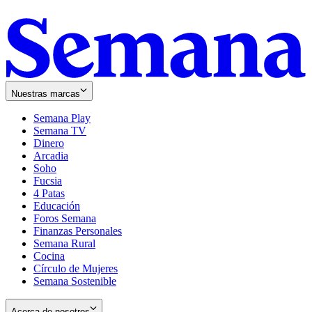
Nuestras marcas
Semana Play
Semana TV
Dinero
Arcadia
Soho
Opens
Fucsia
in
Opens
4 Patas
new
in
Educación
window
new
Foros Semana
window
Finanzas Personales
Semana Rural
Cocina
Círculo de Mujeres
Semana Sostenible
Acerca de nosotros