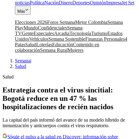
noticias
Política
Nación
Dinero
Deportes
Opinión
Impresa
Jet Set
Más
Elecciones 2026
Foros Semana
Mejor Colombia
Semana
Play
Mundo
Confidenciales
Semana
TV
Gente
Especiales
Arcadia
Tecnología
Turismo
Estados
Unidos
Vehículos
Semana Sostenible
Finanzas Personales
4
Patas
Salud
Loterías
Educación
Contenido en
colaboración
Semana Rural
Mujeres
Semana
|
Salud
Salud
Estrategia contra el virus sincitial:
Bogotá reduce en un 47 % las
hospitalizaciones de recién nacidos
La capital del país informó del avance de su modelo híbrido de
inmunización y anticuerpos contra el virus respiratorio.
Sígale el pulso a la salud en Discover: información sobre