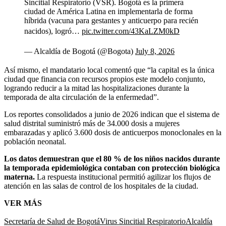
Sincitial Respiratorio (VSR). Bogotá es la primera
ciudad de América Latina en implementarla de forma
híbrida (vacuna para gestantes y anticuerpo para recién
nacidos), logró…
pic.twitter.com/43KaLZM0kD
— Alcaldía de Bogotá (@Bogota)
July 8, 2026
Así mismo, el mandatario local comentó que “la capital es la única
ciudad que financia con recursos propios este modelo conjunto,
logrando reducir a la mitad las hospitalizaciones durante la
temporada de alta circulación de la enfermedad”.
Los reportes consolidados a junio de 2026 indican que el sistema de
salud distrital suministró más de 34.000 dosis a mujeres
embarazadas y aplicó 3.600 dosis de anticuerpos monoclonales en la
población neonatal.
Los datos demuestran que el 80 % de los niños nacidos durante
la temporada epidemiológica contaban con protección biológica
materna.
La respuesta institucional permitió agilizar los flujos de
atención en las salas de control de los hospitales de la ciudad.
VER MÁS
Secretaría de Salud de Bogotá
Virus Sincitial Respiratorio
Alcaldía