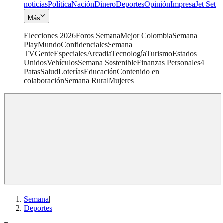
noticias
Política
Nación
Dinero
Deportes
Opinión
Impresa
Jet Set
Más
Elecciones 2026
Foros Semana
Mejor Colombia
Semana
Play
Mundo
Confidenciales
Semana
TV
Gente
Especiales
Arcadia
Tecnología
Turismo
Estados
Unidos
Vehículos
Semana Sostenible
Finanzas Personales
4
Patas
Salud
Loterías
Educación
Contenido en
colaboración
Semana Rural
Mujeres
Semana
|
Deportes