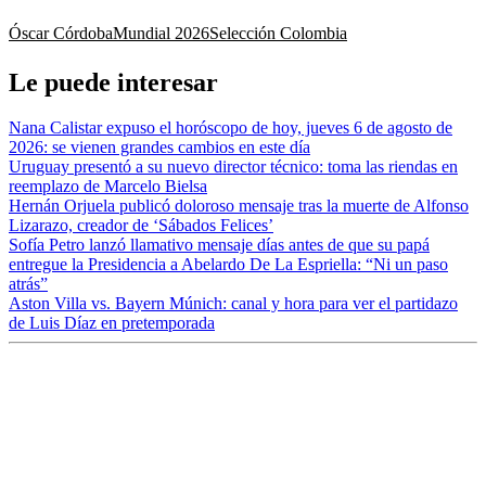
Óscar Córdoba
Mundial 2026
Selección Colombia
Le puede interesar
Nana Calistar expuso el horóscopo de hoy, jueves 6 de agosto de
2026: se vienen grandes cambios en este día
Uruguay presentó a su nuevo director técnico: toma las riendas en
reemplazo de Marcelo Bielsa
Hernán Orjuela publicó doloroso mensaje tras la muerte de Alfonso
Lizarazo, creador de ‘Sábados Felices’
Sofía Petro lanzó llamativo mensaje días antes de que su papá
entregue la Presidencia a Abelardo De La Espriella: “Ni un paso
atrás”
Aston Villa vs. Bayern Múnich: canal y hora para ver el partidazo
de Luis Díaz en pretemporada