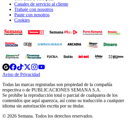
Canales de servicio al cliente
Trabaje con nosotros
Paute con nosotros
Cookies
Opens
Opens
Opens
Opens
Opens
in
in
in
in
in
Aviso de Privacidad
Opens
new
new
new
new
new
in
window
window
window
window
window
Todas las marcas registradas son propiedad de la compañía
new
respectiva o de PUBLICACIONES SEMANA S.A.
window
Se prohíbe la reproducción total o parcial de cualquiera de los
contenidos que aquí aparezca, así como su traducción a cualquier
idioma sin autorización escrita por su titular.
© 2026 Semana. Todos los derechos reservados.