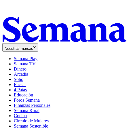
Nuestras marcas
Semana Play
Semana TV
Dinero
Arcadia
Soho
Opens
Fucsia
in
Opens
4 Patas
new
in
Educación
window
new
Foros Semana
window
Finanzas Personales
Semana Rural
Cocina
Círculo de Mujeres
Semana Sostenible