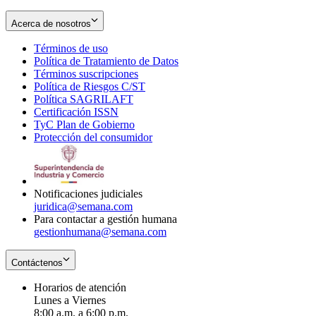
Acerca de nosotros
Términos de uso
Opens
Política de Tratamiento de Datos
in
Opens
Términos suscripciones
new
Opens
in
Política de Riesgos C/ST
window
in
Opens
new
Política SAGRILAFT
Opens
new
in
window
Certificación ISSN
Opens
in
window
new
TyC Plan de Gobierno
in
new
Opens
window
Protección del consumidor
new
window
in
Opens
window
new
in
window
new
window
Notificaciones judiciales
juridica@semana.com
Para contactar a gestión humana
gestionhumana@semana.com
Contáctenos
Horarios de atención
Lunes a Viernes
8:00 a.m. a 6:00 p.m.