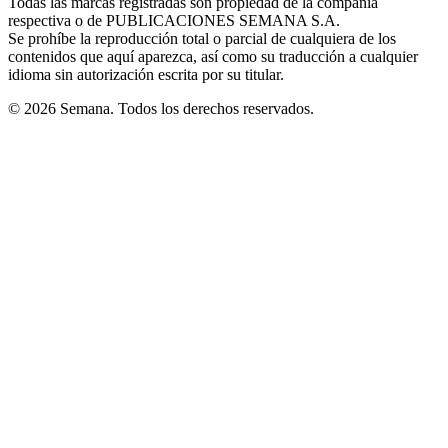
Todas las marcas registradas son propiedad de la compañía
new
respectiva o de PUBLICACIONES SEMANA S.A.
window
Se prohíbe la reproducción total o parcial de cualquiera de los
contenidos que aquí aparezca, así como su traducción a cualquier
idioma sin autorización escrita por su titular.
© 2026 Semana. Todos los derechos reservados.