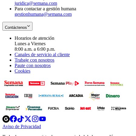
juridica@semana.com
Para contactar a gestión humana
gestionhumana@semana.com
Contáctenos
Horarios de atención
Lunes a Viernes
8:00 a.m. a 6:00 p.m.
Canales de servicio al cliente
Trabaje con nosotros
Paute con nosotros
Cookies
Opens
Opens
Opens
Opens
Opens
in
in
in
in
in
Aviso de Privacidad
Opens
new
new
new
new
new
in
window
window
window
window
window