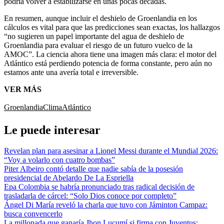
podría volver a estabilizarse en unas pocas décadas.
En resumen, aunque incluir el deshielo de Groenlandia en los
cálculos es vital para que las predicciones sean exactas, los hallazgos
“no sugieren un papel importante del agua de deshielo de
Groenlandia para evaluar el riesgo de un futuro vuelco de la
AMOC”. La ciencia ahora tiene una imagen más clara: el motor del
Atlántico está perdiendo potencia de forma constante, pero aún no
estamos ante una avería total e irreversible.
VER MÁS
Groenlandia
Clima
Atlántico
Le puede interesar
Revelan plan para asesinar a Lionel Messi durante el Mundial 2026:
“Voy a volarlo con cuatro bombas”
Piter Albeiro contó detalle que nadie sabía de la posesión
presidencial de Abelardo De La Espriella
Epa Colombia se habría pronunciado tras radical decisión de
trasladarla de cárcel: “Solo Dios conoce por completo”
Ángel Di María reveló la charla que tuvo con Jáminton Campaz:
busca convencerlo
La millonada que ganaría Jhon Lucumí si firma con Juventus: