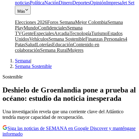
noticias
Política
Nación
Dinero
Deportes
Opinión
Impresa
Jet Set
Más
Elecciones 2026
Foros Semana
Mejor Colombia
Semana
Play
Mundo
Confidenciales
Semana
TV
Gente
Especiales
Arcadia
Tecnología
Turismo
Estados
Unidos
Vehículos
Semana Sostenible
Finanzas Personales
4
Patas
Salud
Loterías
Educación
Contenido en
colaboración
Semana Rural
Mujeres
Semana
|
Semana Sostenible
Sostenible
Deshielo de Groenlandia pone a prueba al
océano: estudio da noticia inesperada
Una investigación revela que una corriente clave del Atlántico
tendría mayor capacidad de recuperación.
Siga las noticias de SEMANA en Google Discover y manténgase
informado