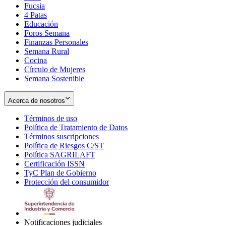
Fucsia
in
Opens
4 Patas
new
in
Educación
window
new
Foros Semana
window
Finanzas Personales
Semana Rural
Cocina
Círculo de Mujeres
Semana Sostenible
Acerca de nosotros
Términos de uso
Opens
Política de Tratamiento de Datos
in
Opens
Términos suscripciones
new
Opens
in
Política de Riesgos C/ST
window
in
Opens
new
Política SAGRILAFT
Opens
new
in
window
Certificación ISSN
Opens
in
window
new
TyC Plan de Gobierno
in
new
Opens
window
Protección del consumidor
new
window
in
Opens
window
new
in
window
new
window
Notificaciones judiciales