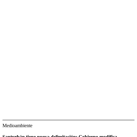
Medioambiente
Santurbán tiene nueva delimitación: Gobierno modifica