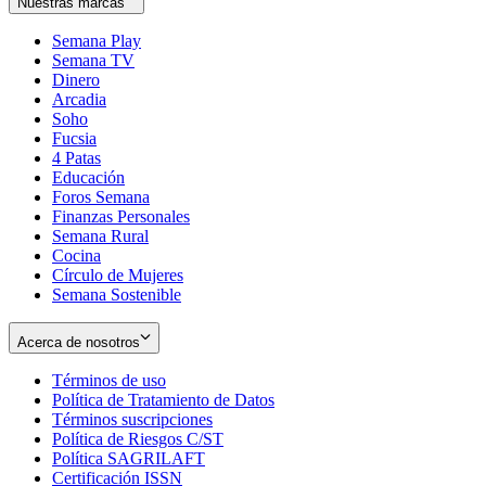
Nuestras marcas
Semana Play
Semana TV
Dinero
Arcadia
Soho
Opens
Fucsia
in
Opens
4 Patas
new
in
Educación
window
new
Foros Semana
window
Finanzas Personales
Semana Rural
Cocina
Círculo de Mujeres
Semana Sostenible
Acerca de nosotros
Términos de uso
Opens
Política de Tratamiento de Datos
in
Opens
Términos suscripciones
new
Opens
in
Política de Riesgos C/ST
window
in
Opens
new
Política SAGRILAFT
Opens
new
in
window
Certificación ISSN
Opens
in
window
new