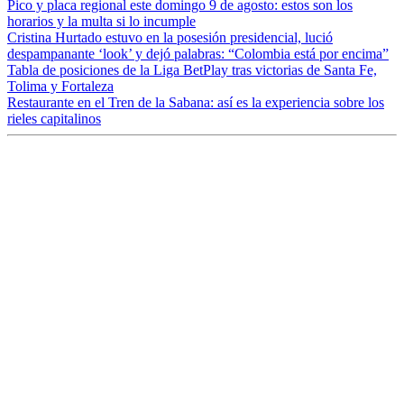
Pico y placa regional este domingo 9 de agosto: estos son los
horarios y la multa si lo incumple
Cristina Hurtado estuvo en la posesión presidencial, lució
despampanante ‘look’ y dejó palabras: “Colombia está por encima”
Tabla de posiciones de la Liga BetPlay tras victorias de Santa Fe,
Tolima y Fortaleza
Restaurante en el Tren de la Sabana: así es la experiencia sobre los
rieles capitalinos