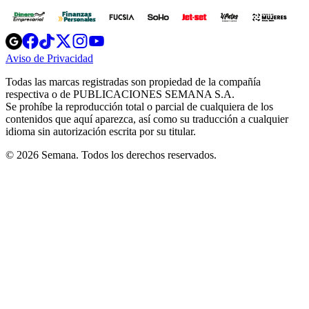
Opens
Opens
Opens
Opens
Opens
in
in
in
in
in
Aviso de Privacidad
Opens
new
new
new
new
new
in
window
window
window
window
window
Todas las marcas registradas son propiedad de la compañía
new
respectiva o de PUBLICACIONES SEMANA S.A.
window
Se prohíbe la reproducción total o parcial de cualquiera de los
contenidos que aquí aparezca, así como su traducción a cualquier
idioma sin autorización escrita por su titular.
© 2026 Semana. Todos los derechos reservados.