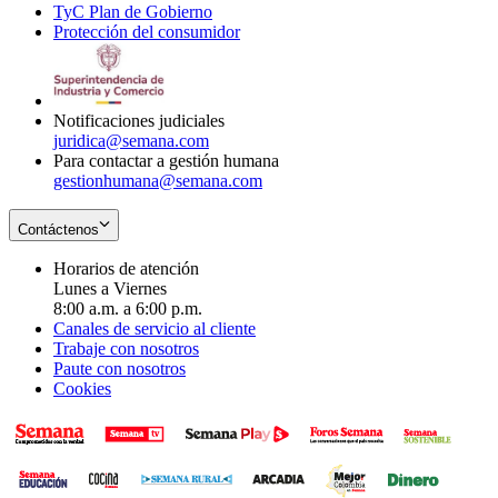
TyC Plan de Gobierno
in
new
Opens
window
Protección del consumidor
new
window
in
Opens
window
new
in
window
new
window
Notificaciones judiciales
juridica@semana.com
Para contactar a gestión humana
gestionhumana@semana.com
Contáctenos
Horarios de atención
Lunes a Viernes
8:00 a.m. a 6:00 p.m.
Canales de servicio al cliente
Trabaje con nosotros
Paute con nosotros
Cookies