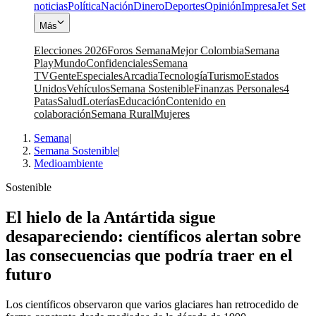
noticias
Política
Nación
Dinero
Deportes
Opinión
Impresa
Jet Set
Más
Elecciones 2026
Foros Semana
Mejor Colombia
Semana
Play
Mundo
Confidenciales
Semana
TV
Gente
Especiales
Arcadia
Tecnología
Turismo
Estados
Unidos
Vehículos
Semana Sostenible
Finanzas Personales
4
Patas
Salud
Loterías
Educación
Contenido en
colaboración
Semana Rural
Mujeres
Semana
|
Semana Sostenible
|
Medioambiente
Sostenible
El hielo de la Antártida sigue
desapareciendo: científicos alertan sobre
las consecuencias que podría traer en el
futuro
Los científicos observaron que varios glaciares han retrocedido de