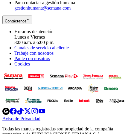
Para contactar a gestión humana
gestionhumana@semana.com
Contáctenos
Horarios de atención
Lunes a Viernes
8:00 a.m. a 6:00 p.m.
Canales de servicio al cliente
Trabaje con nosotros
Paute con nosotros
Cookies
Opens
Opens
Opens
Opens
Opens
in
in
in
in
in
Aviso de Privacidad
Opens
new
new
new
new
new
in
window
window
window
window
window
Todas las marcas registradas son propiedad de la compañía
new