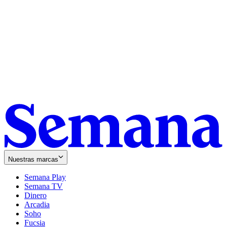
Nuestras marcas
Semana Play
Semana TV
Dinero
Arcadia
Soho
Opens
Fucsia
in
Opens