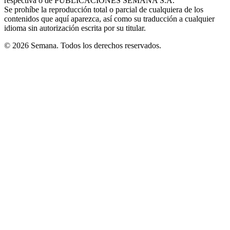
respectiva o de PUBLICACIONES SEMANA S.A.
window
Se prohíbe la reproducción total o parcial de cualquiera de los
contenidos que aquí aparezca, así como su traducción a cualquier
idioma sin autorización escrita por su titular.
© 2026 Semana. Todos los derechos reservados.