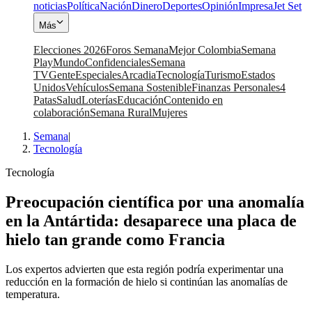
noticias
Política
Nación
Dinero
Deportes
Opinión
Impresa
Jet Set
Más
Elecciones 2026
Foros Semana
Mejor Colombia
Semana
Play
Mundo
Confidenciales
Semana
TV
Gente
Especiales
Arcadia
Tecnología
Turismo
Estados
Unidos
Vehículos
Semana Sostenible
Finanzas Personales
4
Patas
Salud
Loterías
Educación
Contenido en
colaboración
Semana Rural
Mujeres
Semana
|
Tecnología
Tecnología
Preocupación científica por una anomalía
en la Antártida: desaparece una placa de
hielo tan grande como Francia
Los expertos advierten que esta región podría experimentar una
reducción en la formación de hielo si continúan las anomalías de
temperatura.