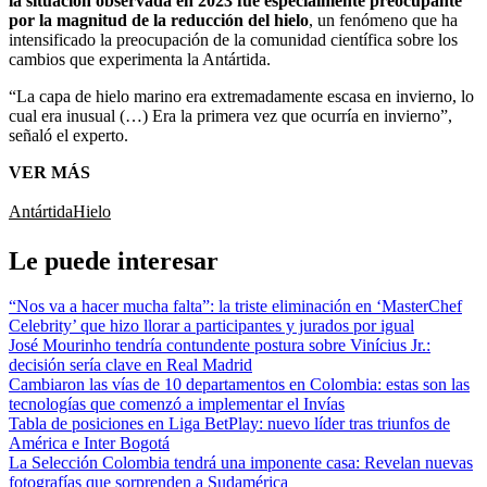
la situación observada en 2023 fue especialmente preocupante
por la magnitud de la reducción del hielo
, un fenómeno que ha
intensificado la preocupación de la comunidad científica sobre los
cambios que experimenta la Antártida.
“La capa de hielo marino era extremadamente escasa en invierno, lo
cual era inusual (…) Era la primera vez que ocurría en invierno”,
señaló el experto.
VER MÁS
Antártida
Hielo
Le puede interesar
“Nos va a hacer mucha falta”: la triste eliminación en ‘MasterChef
Celebrity’ que hizo llorar a participantes y jurados por igual
José Mourinho tendría contundente postura sobre Vinícius Jr.:
decisión sería clave en Real Madrid
Cambiaron las vías de 10 departamentos en Colombia: estas son las
tecnologías que comenzó a implementar el Invías
Tabla de posiciones en Liga BetPlay: nuevo líder tras triunfos de
América e Inter Bogotá
La Selección Colombia tendrá una imponente casa: Revelan nuevas
fotografías que sorprenden a Sudamérica