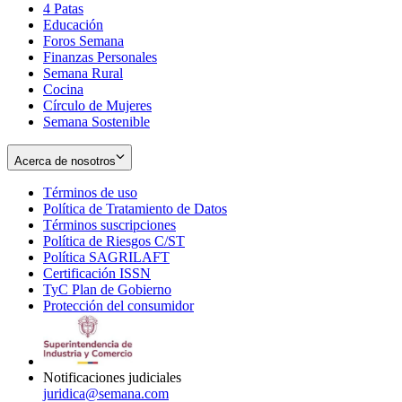
4 Patas
new
in
Educación
window
new
Foros Semana
window
Finanzas Personales
Semana Rural
Cocina
Círculo de Mujeres
Semana Sostenible
Acerca de nosotros
Términos de uso
Opens
Política de Tratamiento de Datos
in
Opens
Términos suscripciones
new
Opens
in
Política de Riesgos C/ST
window
in
Opens
new
Política SAGRILAFT
Opens
new
in
window
Certificación ISSN
Opens
in
window
new
TyC Plan de Gobierno
in
new
Opens
window
Protección del consumidor
new
window
in
Opens
window
new
in
window
new
window
Notificaciones judiciales
juridica@semana.com