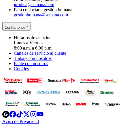
juridica@semana.com
Para contactar a gestión humana
gestionhumana@semana.com
Contáctenos
Horarios de atención
Lunes a Viernes
8:00 a.m. a 6:00 p.m.
Canales de servicio al cliente
Trabaje con nosotros
Paute con nosotros
Cookies
Opens
Opens
Opens
Opens
Opens
in
in
in
in
in
Aviso de Privacidad
Opens
new
new
new
new
new
in
window
window
window
window
window