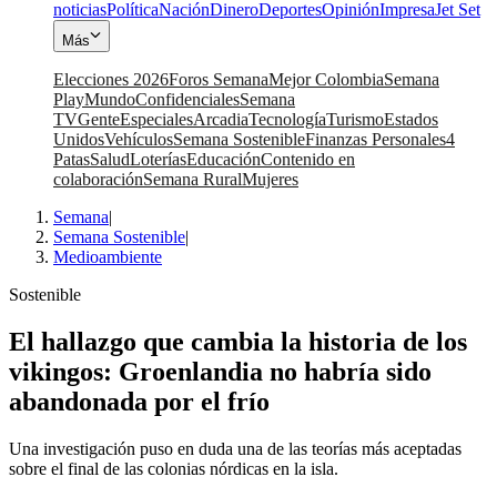
noticias
Política
Nación
Dinero
Deportes
Opinión
Impresa
Jet Set
Más
Elecciones 2026
Foros Semana
Mejor Colombia
Semana
Play
Mundo
Confidenciales
Semana
TV
Gente
Especiales
Arcadia
Tecnología
Turismo
Estados
Unidos
Vehículos
Semana Sostenible
Finanzas Personales
4
Patas
Salud
Loterías
Educación
Contenido en
colaboración
Semana Rural
Mujeres
Semana
|
Semana Sostenible
|
Medioambiente
Sostenible
El hallazgo que cambia la historia de los
vikingos: Groenlandia no habría sido
abandonada por el frío
Una investigación puso en duda una de las teorías más aceptadas
sobre el final de las colonias nórdicas en la isla.