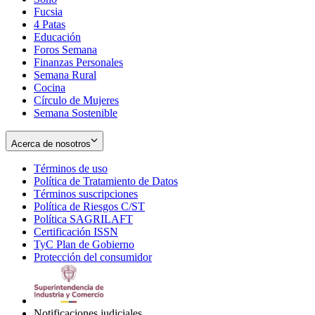
Fucsia
in
Opens
4 Patas
new
in
Educación
window
new
Foros Semana
window
Finanzas Personales
Semana Rural
Cocina
Círculo de Mujeres
Semana Sostenible
Acerca de nosotros
Términos de uso
Opens
Política de Tratamiento de Datos
in
Opens
Términos suscripciones
new
Opens
in
Política de Riesgos C/ST
window
in
Opens
new
Política SAGRILAFT
Opens
new
in
window
Certificación ISSN
Opens
in
window
new
TyC Plan de Gobierno
in
new
Opens
window
Protección del consumidor
new
window
in
Opens
window
new
in
window
new
window
Notificaciones judiciales