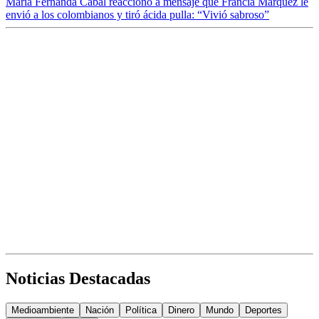
María Fernanda Cabal reaccionó a mensaje que Francia Márquez le
envió a los colombianos y tiró ácida pulla: “Vivió sabroso”
Noticias Destacadas
Medioambiente
Nación
Política
Dinero
Mundo
Deportes