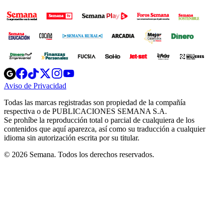
Opens
Opens
Opens
Opens
Opens
in
in
in
in
in
Aviso de Privacidad
Opens
new
new
new
new
new
in
window
window
window
window
window
Todas las marcas registradas son propiedad de la compañía
new
respectiva o de PUBLICACIONES SEMANA S.A.
window
Se prohíbe la reproducción total o parcial de cualquiera de los
contenidos que aquí aparezca, así como su traducción a cualquier
idioma sin autorización escrita por su titular.
© 2026 Semana. Todos los derechos reservados.