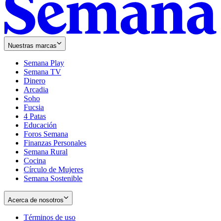
Nuestras marcas
Semana Play
Semana TV
Dinero
Arcadia
Soho
Opens
Fucsia
in
Opens
4 Patas
new
in
Educación
window
new
Foros Semana
window
Finanzas Personales
Semana Rural
Cocina
Círculo de Mujeres
Semana Sostenible
Acerca de nosotros
Términos de uso
Opens