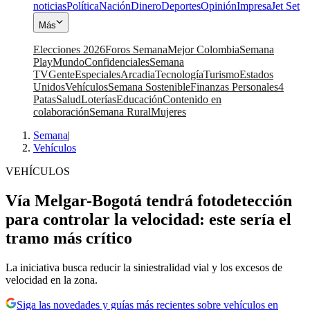
noticias
Política
Nación
Dinero
Deportes
Opinión
Impresa
Jet Set
Más
Elecciones 2026
Foros Semana
Mejor Colombia
Semana
Play
Mundo
Confidenciales
Semana
TV
Gente
Especiales
Arcadia
Tecnología
Turismo
Estados
Unidos
Vehículos
Semana Sostenible
Finanzas Personales
4
Patas
Salud
Loterías
Educación
Contenido en
colaboración
Semana Rural
Mujeres
Semana
|
Vehículos
VEHÍCULOS
Vía Melgar-Bogotá tendrá fotodetección
para controlar la velocidad: este sería el
tramo más crítico
La iniciativa busca reducir la siniestralidad vial y los excesos de
velocidad en la zona.
Siga las novedades y guías más recientes sobre vehículos en