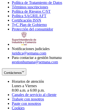
Política de Tratamiento de Datos
in
Opens
Términos suscripciones
new
Opens
in
Política de Riesgos C/ST
window
in
Opens
new
Política SAGRILAFT
Opens
new
in
window
Certificación ISSN
Opens
in
window
new
TyC Plan de Gobierno
in
new
Opens
window
Protección del consumidor
new
window
in
Opens
window
new
in
window
new
window
Notificaciones judiciales
juridica@semana.com
Para contactar a gestión humana
gestionhumana@semana.com
Contáctenos
Horarios de atención
Lunes a Viernes
8:00 a.m. a 6:00 p.m.
Canales de servicio al cliente
Trabaje con nosotros
Paute con nosotros
Cookies