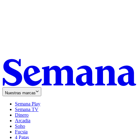
Nuestras marcas
Semana Play
Semana TV
Dinero
Arcadia
Soho
Opens
Fucsia
in
Opens
4 Patas
new
in