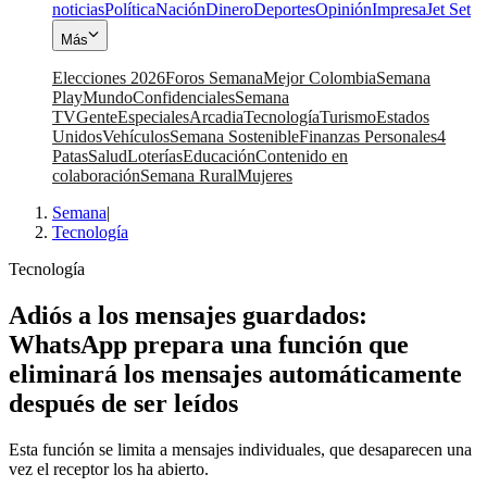
noticias
Política
Nación
Dinero
Deportes
Opinión
Impresa
Jet Set
Más
Elecciones 2026
Foros Semana
Mejor Colombia
Semana
Play
Mundo
Confidenciales
Semana
TV
Gente
Especiales
Arcadia
Tecnología
Turismo
Estados
Unidos
Vehículos
Semana Sostenible
Finanzas Personales
4
Patas
Salud
Loterías
Educación
Contenido en
colaboración
Semana Rural
Mujeres
Semana
|
Tecnología
Tecnología
Adiós a los mensajes guardados:
WhatsApp prepara una función que
eliminará los mensajes automáticamente
después de ser leídos
Esta función se limita a mensajes individuales, que desaparecen una
vez el receptor los ha abierto.