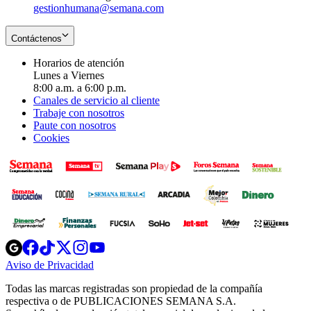
gestionhumana@semana.com
Contáctenos
Horarios de atención
Lunes a Viernes
8:00 a.m. a 6:00 p.m.
Canales de servicio al cliente
Trabaje con nosotros
Paute con nosotros
Cookies
Opens
Opens
Opens
Opens
Opens
in
in
in
in
in
Aviso de Privacidad
Opens
new
new
new
new
new
in
window
window
window
window
window
Todas las marcas registradas son propiedad de la compañía
new
respectiva o de PUBLICACIONES SEMANA S.A.
window