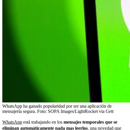
WhatsApp ha ganado popularidad por ser una aplicación de
mensajería segura.
Foto:
SOPA Images/LightRocket via Gett
WhatsApp
está trabajando en los
mensajes temporales que se
eliminan automáticamente nada mas leerlos
, una novedad que