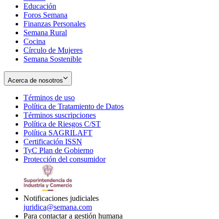
Educación
window
new
Foros Semana
window
Finanzas Personales
Semana Rural
Cocina
Círculo de Mujeres
Semana Sostenible
Acerca de nosotros
Términos de uso
Opens
Política de Tratamiento de Datos
in
Opens
Términos suscripciones
new
Opens
in
Política de Riesgos C/ST
window
in
Opens
new
Política SAGRILAFT
Opens
new
in
window
Certificación ISSN
Opens
in
window
new
TyC Plan de Gobierno
in
new
Opens
window
Protección del consumidor
new
window
in
Opens
window
new
in
window
new
window
Notificaciones judiciales
juridica@semana.com
Para contactar a gestión humana