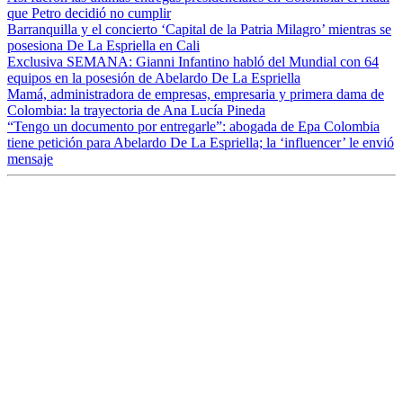
que Petro decidió no cumplir
Barranquilla y el concierto ‘Capital de la Patria Milagro’ mientras se
posesiona De La Espriella en Cali
Exclusiva SEMANA: Gianni Infantino habló del Mundial con 64
equipos en la posesión de Abelardo De La Espriella
Mamá, administradora de empresas, empresaria y primera dama de
Colombia: la trayectoria de Ana Lucía Pineda
“Tengo un documento por entregarle”: abogada de Epa Colombia
tiene petición para Abelardo De La Espriella; la ‘influencer’ le envió
mensaje