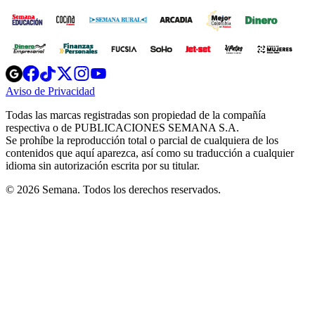
Opens
Opens
Opens
Opens
Opens
in
in
in
in
in
Aviso de Privacidad
Opens
new
new
new
new
new
in
window
window
window
window
window
Todas las marcas registradas son propiedad de la compañía
new
respectiva o de PUBLICACIONES SEMANA S.A.
window
Se prohíbe la reproducción total o parcial de cualquiera de los
contenidos que aquí aparezca, así como su traducción a cualquier
idioma sin autorización escrita por su titular.
© 2026 Semana. Todos los derechos reservados.