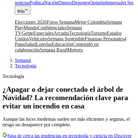
noticias
Política
Nación
Dinero
Deportes
Opinión
Impresa
Jet Set
Más
Elecciones 2026
Foros Semana
Mejor Colombia
Semana
Play
Mundo
Confidenciales
Semana
TV
Gente
Especiales
Arcadia
Tecnología
Turismo
Estados
Unidos
Vehículos
Semana Sostenible
Finanzas Personales
4
Patas
Salud
Loterías
Educación
Contenido en
colaboración
Semana Rural
Mujeres
Semana
|
Tecnología
Tecnología
¿Apagar o dejar conectado el árbol de
Navidad? La recomendación clave para
evitar un incendio en casa
Aunque las luces modernas suelen ser más eficientes y seguras, el
riesgo no desaparece por completo.
Siga de cerca las tendencias en tecnología y ciencia en Discover