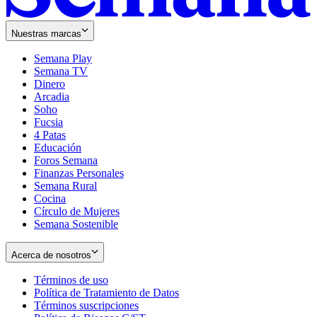
Nuestras marcas
Semana Play
Semana TV
Dinero
Arcadia
Soho
Opens
Fucsia
in
Opens
4 Patas
new
in
Educación
window
new
Foros Semana
window
Finanzas Personales
Semana Rural
Cocina
Círculo de Mujeres
Semana Sostenible
Acerca de nosotros
Términos de uso
Opens
Política de Tratamiento de Datos
in
Opens
Términos suscripciones
new
Opens
in