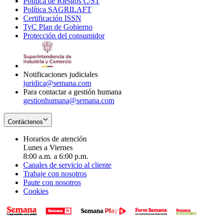
Política de Riesgos C/ST
window
in
Opens
new
Política SAGRILAFT
Opens
new
in
window
Certificación ISSN
Opens
in
window
new
TyC Plan de Gobierno
in
new
Opens
window
Protección del consumidor
new
window
in
Opens
window
new
in
window
new
window
Notificaciones judiciales
juridica@semana.com
Para contactar a gestión humana
gestionhumana@semana.com
Contáctenos
Horarios de atención
Lunes a Viernes
8:00 a.m. a 6:00 p.m.
Canales de servicio al cliente
Trabaje con nosotros
Paute con nosotros
Cookies