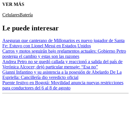
VER MÁS
Celulares
Batería
Le puede interesar
Aseguran que canterano de Millonarios es nuevo jugador de Santa
Fe: Estuvo con Lionel Messi en Estados Unidos
Carros y motos seguirán bajo reglamentos actuales: Gobierno Petro
posterga el cambio y estas son las razones
Andrea Petro no se quedó callada y reaccionó a salida del país de
Verónica Alcocer; dejó particular mensaje: “Esa no”
Gianni Infantino y su asistencia a la posesión de Abelardo De La
Espriella: Cancillería dio veredicto oficial
Puente festivo en Bogotá: Movilidad anuncia nuevas restricciones
para conductores del 6 al 8 de agosto