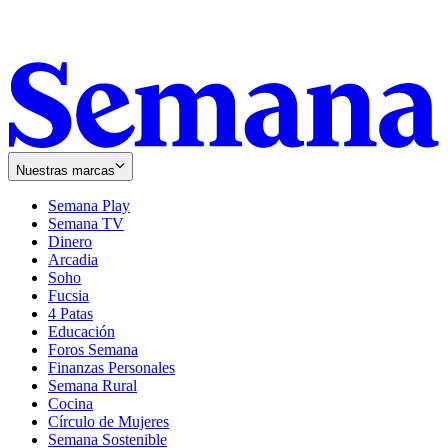
Nuestras marcas
Semana Play
Semana TV
Dinero
Arcadia
Soho
Opens
Fucsia
in
Opens
4 Patas
new
in
Educación
window
new
Foros Semana
window
Finanzas Personales
Semana Rural
Cocina
Círculo de Mujeres
Semana Sostenible