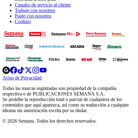
Canales de servicio al cliente
Trabaje con nosotros
Paute con nosotros
Cookies
Opens
Opens
Opens
Opens
Opens
in
in
in
in
in
Aviso de Privacidad
Opens
new
new
new
new
new
in
window
window
window
window
window
Todas las marcas registradas son propiedad de la compañía
new
respectiva o de PUBLICACIONES SEMANA S.A.
window
Se prohíbe la reproducción total o parcial de cualquiera de los
contenidos que aquí aparezca, así como su traducción a cualquier
idioma sin autorización escrita por su titular.
© 2026 Semana. Todos los derechos reservados.