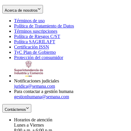
Acerca de nosotros
Términos de uso
Opens
Política de Tratamiento de Datos
in
Opens
Términos suscripciones
new
Opens
in
Política de Riesgos C/ST
window
in
Opens
new
Política SAGRILAFT
Opens
new
in
window
Certificación ISSN
Opens
in
window
new
TyC Plan de Gobierno
in
new
Opens
window
Protección del consumidor
new
window
in
Opens
window
new
in
window
new
window
Notificaciones judiciales
juridica@semana.com
Para contactar a gestión humana
gestionhumana@semana.com
Contáctenos
Horarios de atención
Lunes a Viernes
8:00 a.m. a 6:00 p.m.