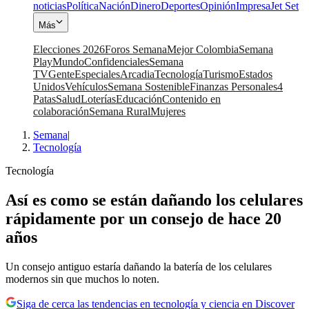
noticias
Política
Nación
Dinero
Deportes
Opinión
Impresa
Jet Set
Más
Elecciones 2026
Foros Semana
Mejor Colombia
Semana
Play
Mundo
Confidenciales
Semana
TV
Gente
Especiales
Arcadia
Tecnología
Turismo
Estados
Unidos
Vehículos
Semana Sostenible
Finanzas Personales
4
Patas
Salud
Loterías
Educación
Contenido en
colaboración
Semana Rural
Mujeres
Semana
|
Tecnología
Tecnología
Así es como se están dañando los celulares
rápidamente por un consejo de hace 20
años
Un consejo antiguo estaría dañando la batería de los celulares
modernos sin que muchos lo noten.
Siga de cerca las tendencias en tecnología y ciencia en Discover