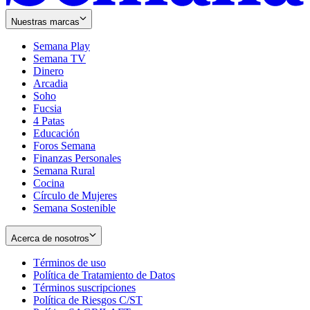
Nuestras marcas
Semana Play
Semana TV
Dinero
Arcadia
Soho
Opens
Fucsia
in
Opens
4 Patas
new
in
Educación
window
new
Foros Semana
window
Finanzas Personales
Semana Rural
Cocina
Círculo de Mujeres
Semana Sostenible
Acerca de nosotros
Términos de uso
Opens
Política de Tratamiento de Datos
in
Opens
Términos suscripciones
new
Opens
in
Política de Riesgos C/ST
window
in
Opens
new