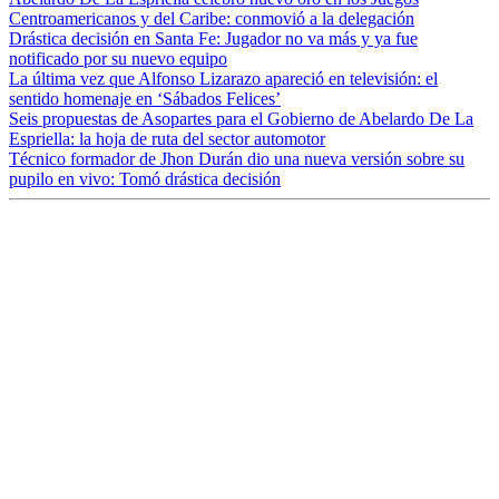
Centroamericanos y del Caribe: conmovió a la delegación
Drástica decisión en Santa Fe: Jugador no va más y ya fue
notificado por su nuevo equipo
La última vez que Alfonso Lizarazo apareció en televisión: el
sentido homenaje en ‘Sábados Felices’
Seis propuestas de Asopartes para el Gobierno de Abelardo De La
Espriella: la hoja de ruta del sector automotor
Técnico formador de Jhon Durán dio una nueva versión sobre su
pupilo en vivo: Tomó drástica decisión