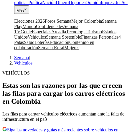
noticias
Política
Nación
Dinero
Deportes
Opinión
Impresa
Jet Set
Más
Elecciones 2026
Foros Semana
Mejor Colombia
Semana
Play
Mundo
Confidenciales
Semana
TV
Gente
Especiales
Arcadia
Tecnología
Turismo
Estados
Unidos
Vehículos
Semana Sostenible
Finanzas Personales
4
Patas
Salud
Loterías
Educación
Contenido en
colaboración
Semana Rural
Mujeres
Semana
|
Vehículos
VEHÍCULOS
Estas son las razones por las que crecen
las filas para cargar los carros eléctricos
en Colombia
Las filas para cargar vehículos eléctricos aumentan ante la falta de
infraestructura en el país.
Siga las novedades y guías más recientes sobre vehículos en