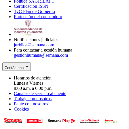
Política SAGRILAFT
Opens
new
in
window
Certificación ISSN
Opens
in
window
new
TyC Plan de Gobierno
in
new
Opens
window
Protección del consumidor
new
window
in
Opens
window
new
in
window
new
window
Notificaciones judiciales
juridica@semana.com
Para contactar a gestión humana
gestionhumana@semana.com
Contáctenos
Horarios de atención
Lunes a Viernes
8:00 a.m. a 6:00 p.m.
Canales de servicio al cliente
Trabaje con nosotros
Paute con nosotros
Cookies