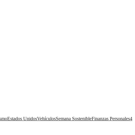
ismo
Estados Unidos
Vehículos
Semana Sostenible
Finanzas Personales
4