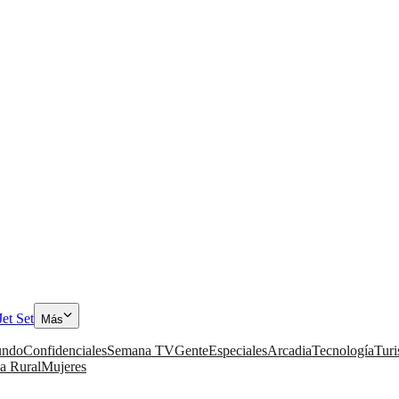
Jet Set
Más
ndo
Confidenciales
Semana TV
Gente
Especiales
Arcadia
Tecnología
Tur
a Rural
Mujeres