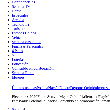
Confidenciales
Semana TV
Gente
Especiales
Arcadia
Tecnología
Turismo
Estados Unidos
Vehículos
Semana Sostenible
Finanzas Personales
4 Patas
Salud
Loterías
Educación
Contenido en colaboración
Semana Rural
Mujeres
Últimas noticias
Política
Nación
Dinero
Deportes
Opinión
Impresa
Elecciones 2026
Foros Semana
Mejor Colombia
Semana Play
Mu
Patas
Salud
Loterías
Educación
Contenido en colaboración
Seman
Semana
|