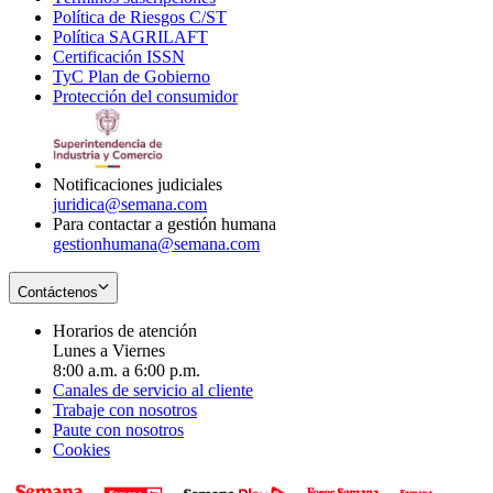
Política de Riesgos C/ST
window
in
Opens
new
Política SAGRILAFT
Opens
new
in
window
Certificación ISSN
Opens
in
window
new
TyC Plan de Gobierno
in
new
Opens
window
Protección del consumidor
new
window
in
Opens
window
new
in
window
new
window
Notificaciones judiciales
juridica@semana.com
Para contactar a gestión humana
gestionhumana@semana.com
Contáctenos
Horarios de atención
Lunes a Viernes
8:00 a.m. a 6:00 p.m.
Canales de servicio al cliente
Trabaje con nosotros
Paute con nosotros
Cookies