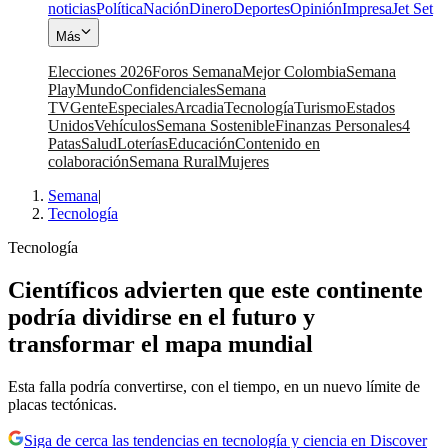
noticias
Política
Nación
Dinero
Deportes
Opinión
Impresa
Jet Set
Más
Elecciones 2026
Foros Semana
Mejor Colombia
Semana
Play
Mundo
Confidenciales
Semana
TV
Gente
Especiales
Arcadia
Tecnología
Turismo
Estados
Unidos
Vehículos
Semana Sostenible
Finanzas Personales
4
Patas
Salud
Loterías
Educación
Contenido en
colaboración
Semana Rural
Mujeres
Semana
|
Tecnología
Tecnología
Científicos advierten que este continente
podría dividirse en el futuro y
transformar el mapa mundial
Esta falla podría convertirse, con el tiempo, en un nuevo límite de
placas tectónicas.
Siga de cerca las tendencias en tecnología y ciencia en Discover