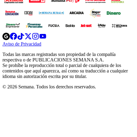
Opens
Opens
Opens
Opens
Opens
in
in
in
in
in
Aviso de Privacidad
Opens
new
new
new
new
new
in
window
window
window
window
window
Todas las marcas registradas son propiedad de la compañía
new
respectiva o de PUBLICACIONES SEMANA S.A.
window
Se prohíbe la reproducción total o parcial de cualquiera de los
contenidos que aquí aparezca, así como su traducción a cualquier
idioma sin autorización escrita por su titular.
© 2026 Semana. Todos los derechos reservados.