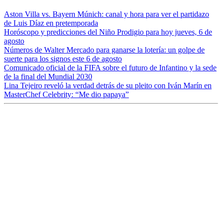
Aston Villa vs. Bayern Múnich: canal y hora para ver el partidazo
de Luis Díaz en pretemporada
Horóscopo y predicciones del Niño Prodigio para hoy jueves, 6 de
agosto
Números de Walter Mercado para ganarse la lotería: un golpe de
suerte para los signos este 6 de agosto
Comunicado oficial de la FIFA sobre el futuro de Infantino y la sede
de la final del Mundial 2030
Lina Tejeiro reveló la verdad detrás de su pleito con Iván Marín en
MasterChef Celebrity: “Me dio papaya”