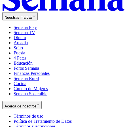
Nuestras marcas
Semana Play
Semana TV
Dinero
Arcadia
Soho
Opens
Fucsia
in
Opens
4 Patas
new
in
Educación
window
new
Foros Semana
window
Finanzas Personales
Semana Rural
Cocina
Círculo de Mujeres
Semana Sostenible
Acerca de nosotros
Términos de uso
Opens
Política de Tratamiento de Datos
in
Opens
Términos suscripciones
new
Opens
in