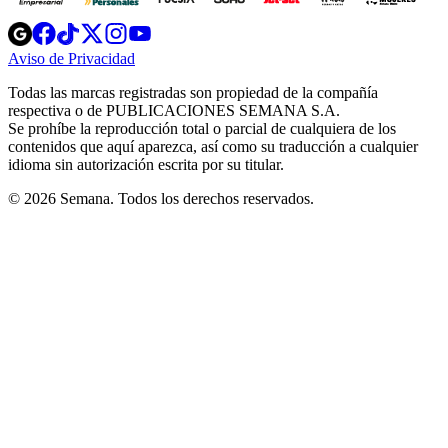
Opens
Opens
Opens
Opens
Opens
in
in
in
in
in
Aviso de Privacidad
Opens
new
new
new
new
new
in
window
window
window
window
window
Todas las marcas registradas son propiedad de la compañía
new
respectiva o de PUBLICACIONES SEMANA S.A.
window
Se prohíbe la reproducción total o parcial de cualquiera de los
contenidos que aquí aparezca, así como su traducción a cualquier
idioma sin autorización escrita por su titular.
© 2026 Semana. Todos los derechos reservados.