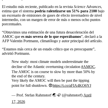
El estudio más reciente, publicado en la revista
Science Advances
,
estima que el sistema
podría ralentizarse un 51% para 2100
bajo
un escenario de emisiones de gases de efecto invernadero de nivel
intermedio, con un margen de error de más o menos ocho puntos
porcentuales.
“Obtuvimos una estimación de una futura desaceleración del
AMOC que
es más severa de lo que esperábamos
”, declaró a la
AFP Valentin Portmann, climatólogo y autor principal del artículo.
“Estamos más cerca de un estado crítico que es preocupante”,
advirtió Portmann.
New study: most climate models underestimate the
decline of the Atlantic overturning circulation
#AMOC
.
The AMOC is on course to slow by more than 50% by
the end of the century.
Very likely the AMOC will then be past the tipping
point for full shutdown. 😨
https://t.co/aFIA4KO6YJ
— Prof. Stefan Rahmstorf 🌏 🦣 (@rahmstorf)
April
17, 2026