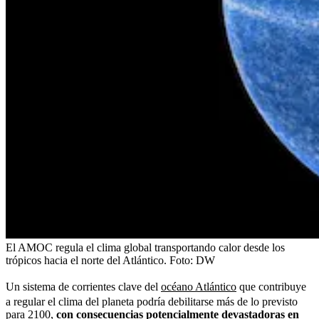
El AMOC regula el clima global transportando calor desde los
trópicos hacia el norte del Atlántico.
Foto:
DW
Un sistema de corrientes clave del
océano Atlántico
que contribuye
a regular el clima del planeta podría debilitarse más de lo previsto
para 2100,
con consecuencias potencialmente devastadoras en