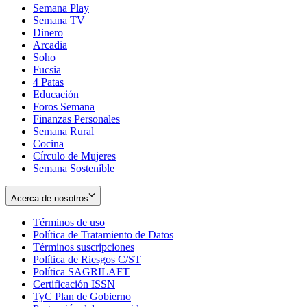
Semana Play
Semana TV
Dinero
Arcadia
Soho
Opens
Fucsia
in
Opens
4 Patas
new
in
Educación
window
new
Foros Semana
window
Finanzas Personales
Semana Rural
Cocina
Círculo de Mujeres
Semana Sostenible
Acerca de nosotros
Términos de uso
Opens
Política de Tratamiento de Datos
in
Opens
Términos suscripciones
new
Opens
in
Política de Riesgos C/ST
window
in
Opens
new
Política SAGRILAFT
Opens
new
in
window
Certificación ISSN
Opens
in
window
new
TyC Plan de Gobierno
in
new
Opens
window