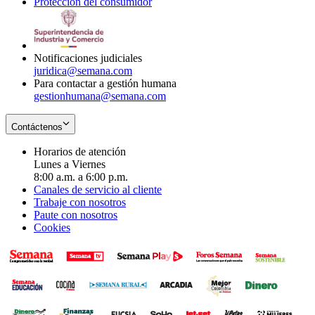
Protección del consumidor
new
window
in
Opens
window
new
in
window
new
window
Notificaciones judiciales
juridica@semana.com
Para contactar a gestión humana
gestionhumana@semana.com
Contáctenos
Horarios de atención
Lunes a Viernes
8:00 a.m. a 6:00 p.m.
Canales de servicio al cliente
Trabaje con nosotros
Paute con nosotros
Cookies