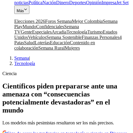
noticias
Política
Nación
Dinero
Deportes
Opinión
Impresa
Jet Set
Más
Elecciones 2026
Foros Semana
Mejor Colombia
Semana
Play
Mundo
Confidenciales
Semana
TV
Gente
Especiales
Arcadia
Tecnología
Turismo
Estados
Unidos
Vehículos
Semana Sostenible
Finanzas Personales
4
Patas
Salud
Loterías
Educación
Contenido en
colaboración
Semana Rural
Mujeres
Semana
|
Tecnología
Ciencia
Científicos piden prepararse ante una
amenaza con “consecuencias
potencialmente devastadoras” en el
mundo
Los modelos más pesimistas resultaron ser los más precisos.