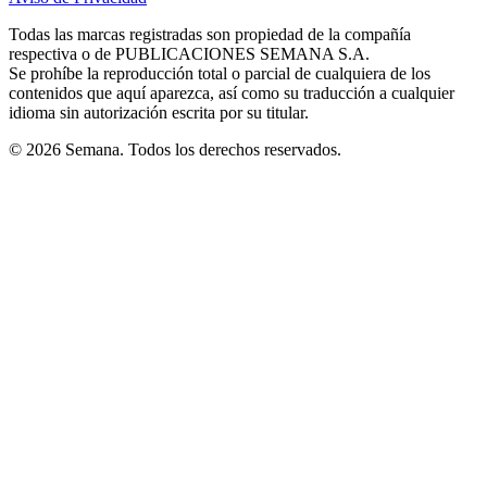
new
new
new
new
new
in
window
window
window
window
window
Todas las marcas registradas son propiedad de la compañía
new
respectiva o de PUBLICACIONES SEMANA S.A.
window
Se prohíbe la reproducción total o parcial de cualquiera de los
contenidos que aquí aparezca, así como su traducción a cualquier
idioma sin autorización escrita por su titular.
© 2026 Semana. Todos los derechos reservados.