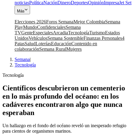
noticias
Política
Nación
Dinero
Deportes
Opinión
Impresa
Jet Set
Más
Elecciones 2026
Foros Semana
Mejor Colombia
Semana
Play
Mundo
Confidenciales
Semana
TV
Gente
Especiales
Arcadia
Tecnología
Turismo
Estados
Unidos
Vehículos
Semana Sostenible
Finanzas Personales
4
Patas
Salud
Loterías
Educación
Contenido en
colaboración
Semana Rural
Mujeres
Semana
|
Tecnología
Tecnología
Científicos descubrieron un cementerio
en lo más profundo del océano: en los
cadáveres encontraron algo que nunca
esperaban
Un hallazgo en el fondo del océano reveló un inesperado refugio
para cientos de organismos marinos.