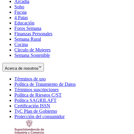
Arcadia
Soho
Opens
Fucsia
in
Opens
4 Patas
new
in
Educación
window
new
Foros Semana
window
Finanzas Personales
Semana Rural
Cocina
Círculo de Mujeres
Semana Sostenible
Acerca de nosotros
Términos de uso
Opens
Política de Tratamiento de Datos
in
Opens
Términos suscripciones
new
Opens
in
Política de Riesgos C/ST
window
in
Opens
new
Política SAGRILAFT
Opens
new
in
window
Certificación ISSN
Opens
in
window
new
TyC Plan de Gobierno
in
new
Opens
window
Protección del consumidor
new
window
in
Opens
window
new
in
window
new
window