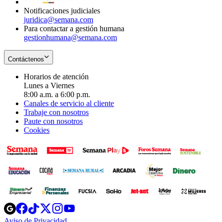
Notificaciones judiciales
juridica@semana.com
Para contactar a gestión humana
gestionhumana@semana.com
Contáctenos
Horarios de atención
Lunes a Viernes
8:00 a.m. a 6:00 p.m.
Canales de servicio al cliente
Trabaje con nosotros
Paute con nosotros
Cookies
Opens
Opens
Opens
Opens
Opens
in
in
in
in
in
Aviso de Privacidad
Opens