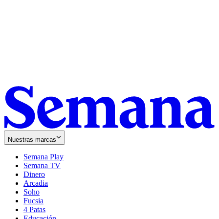
Nuestras marcas
Semana Play
Semana TV
Dinero
Arcadia
Soho
Opens
Fucsia
in
Opens
4 Patas
new
in
Educación
window
new