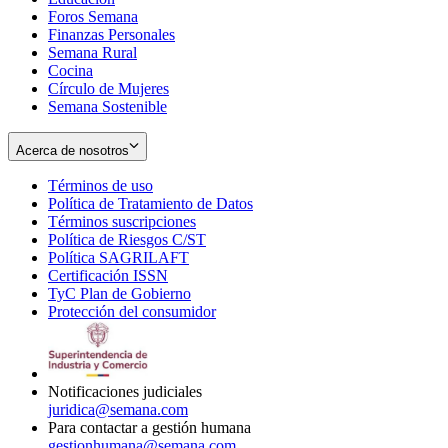
Foros Semana
window
Finanzas Personales
Semana Rural
Cocina
Círculo de Mujeres
Semana Sostenible
Acerca de nosotros
Términos de uso
Opens
Política de Tratamiento de Datos
in
Opens
Términos suscripciones
new
Opens
in
Política de Riesgos C/ST
window
in
Opens
new
Política SAGRILAFT
Opens
new
in
window
Certificación ISSN
Opens
in
window
new
TyC Plan de Gobierno
in
new
Opens
window
Protección del consumidor
new
window
in
Opens
window
new
in
window
new
window
Notificaciones judiciales
juridica@semana.com
Para contactar a gestión humana
gestionhumana@semana.com