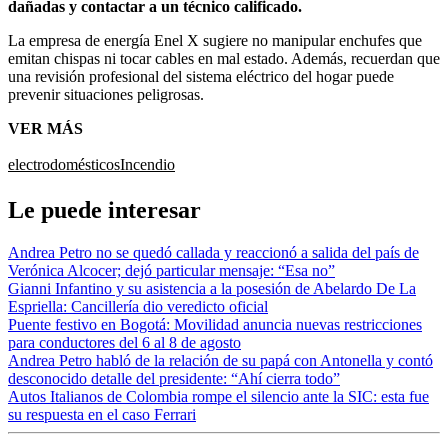
dañadas y contactar a un técnico calificado.
La empresa de energía Enel X sugiere no manipular enchufes que
emitan chispas ni tocar cables en mal estado. Además, recuerdan que
una revisión profesional del sistema eléctrico del hogar puede
prevenir situaciones peligrosas.
VER MÁS
electrodomésticos
Incendio
Le puede interesar
Andrea Petro no se quedó callada y reaccionó a salida del país de
Verónica Alcocer; dejó particular mensaje: “Esa no”
Gianni Infantino y su asistencia a la posesión de Abelardo De La
Espriella: Cancillería dio veredicto oficial
Puente festivo en Bogotá: Movilidad anuncia nuevas restricciones
para conductores del 6 al 8 de agosto
Andrea Petro habló de la relación de su papá con Antonella y contó
desconocido detalle del presidente: “Ahí cierra todo”
Autos Italianos de Colombia rompe el silencio ante la SIC: esta fue
su respuesta en el caso Ferrari