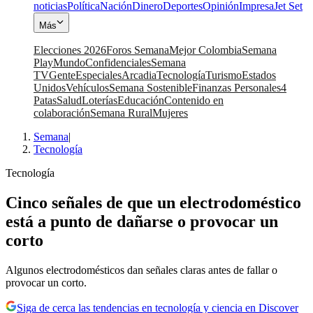
noticias
Política
Nación
Dinero
Deportes
Opinión
Impresa
Jet Set
Más
Elecciones 2026
Foros Semana
Mejor Colombia
Semana
Play
Mundo
Confidenciales
Semana
TV
Gente
Especiales
Arcadia
Tecnología
Turismo
Estados
Unidos
Vehículos
Semana Sostenible
Finanzas Personales
4
Patas
Salud
Loterías
Educación
Contenido en
colaboración
Semana Rural
Mujeres
Semana
|
Tecnología
Tecnología
Cinco señales de que un electrodoméstico
está a punto de dañarse o provocar un
corto
Algunos electrodomésticos dan señales claras antes de fallar o
provocar un corto.
Siga de cerca las tendencias en tecnología y ciencia en Discover