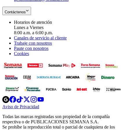
Contáctenos
Horarios de atención
Lunes a Viernes
8:00 a.m. a 6:00 p.m.
Canales de servicio al cliente
Trabaje con nosotros
Paute con nosotros
Cookies
Opens
Opens
Opens
Opens
Opens
in
in
in
in
in
Aviso de Privacidad
Opens
new
new
new
new
new
in
window
window
window
window
window
Todas las marcas registradas son propiedad de la compañía
new
respectiva o de PUBLICACIONES SEMANA S.A.
window
Se prohíbe la reproducción total o parcial de cualquiera de los