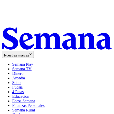
Nuestras marcas
Semana Play
Semana TV
Dinero
Arcadia
Soho
Opens
Fucsia
in
Opens
4 Patas
new
in
Educación
window
new
Foros Semana
window
Finanzas Personales
Semana Rural