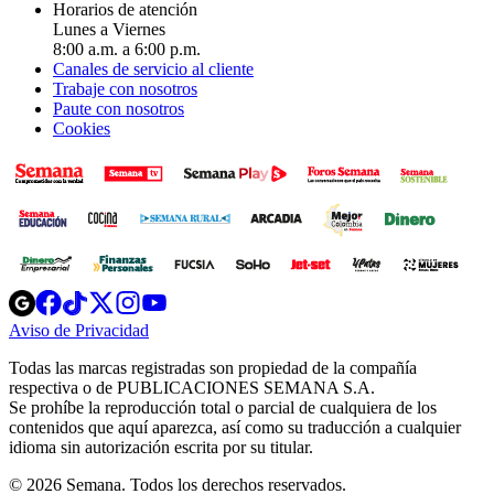
Horarios de atención
Lunes a Viernes
8:00 a.m. a 6:00 p.m.
Canales de servicio al cliente
Trabaje con nosotros
Paute con nosotros
Cookies
Opens
Opens
Opens
Opens
Opens
in
in
in
in
in
Aviso de Privacidad
Opens
new
new
new
new
new
in
window
window
window
window
window
Todas las marcas registradas son propiedad de la compañía
new
respectiva o de PUBLICACIONES SEMANA S.A.
window
Se prohíbe la reproducción total o parcial de cualquiera de los
contenidos que aquí aparezca, así como su traducción a cualquier
idioma sin autorización escrita por su titular.
© 2026 Semana. Todos los derechos reservados.