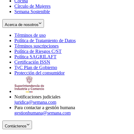
Cocina
Círculo de Mujeres
Semana Sostenible
Acerca de nosotros
Términos de uso
Opens
Política de Tratamiento de Datos
in
Opens
Términos suscripciones
new
Opens
in
Política de Riesgos C/ST
window
in
Opens
new
Política SAGRILAFT
Opens
new
in
window
Certificación ISSN
Opens
in
window
new
TyC Plan de Gobierno
in
new
Opens
window
Protección del consumidor
new
window
in
Opens
window
new
in
window
new
window
Notificaciones judiciales
juridica@semana.com
Para contactar a gestión humana
gestionhumana@semana.com
Contáctenos