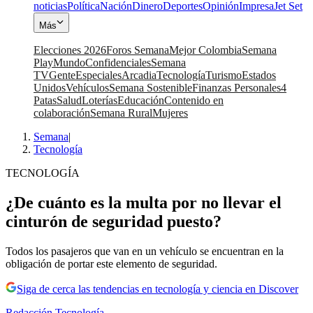
noticias
Política
Nación
Dinero
Deportes
Opinión
Impresa
Jet Set
Más
Elecciones 2026
Foros Semana
Mejor Colombia
Semana
Play
Mundo
Confidenciales
Semana
TV
Gente
Especiales
Arcadia
Tecnología
Turismo
Estados
Unidos
Vehículos
Semana Sostenible
Finanzas Personales
4
Patas
Salud
Loterías
Educación
Contenido en
colaboración
Semana Rural
Mujeres
Semana
|
Tecnología
TECNOLOGÍA
¿De cuánto es la multa por no llevar el
cinturón de seguridad puesto?
Todos los pasajeros que van en un vehículo se encuentran en la
obligación de portar este elemento de seguridad.
Siga de cerca las tendencias en tecnología y ciencia en Discover
Redacción Tecnología