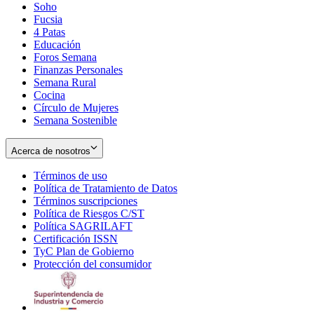
Soho
Opens
Fucsia
in
Opens
4 Patas
new
in
Educación
window
new
Foros Semana
window
Finanzas Personales
Semana Rural
Cocina
Círculo de Mujeres
Semana Sostenible
Acerca de nosotros
Términos de uso
Opens
Política de Tratamiento de Datos
in
Opens
Términos suscripciones
new
Opens
in
Política de Riesgos C/ST
window
in
Opens
new
Política SAGRILAFT
Opens
new
in
window
Certificación ISSN
Opens
in
window
new
TyC Plan de Gobierno
in
new
Opens
window
Protección del consumidor
new
window
in
Opens
window
new
in
window
new
window