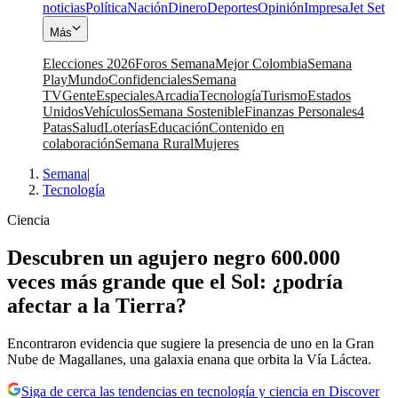
noticias
Política
Nación
Dinero
Deportes
Opinión
Impresa
Jet Set
Más
Elecciones 2026
Foros Semana
Mejor Colombia
Semana
Play
Mundo
Confidenciales
Semana
TV
Gente
Especiales
Arcadia
Tecnología
Turismo
Estados
Unidos
Vehículos
Semana Sostenible
Finanzas Personales
4
Patas
Salud
Loterías
Educación
Contenido en
colaboración
Semana Rural
Mujeres
Semana
|
Tecnología
Ciencia
Descubren un agujero negro 600.000
veces más grande que el Sol: ¿podría
afectar a la Tierra?
Encontraron evidencia que sugiere la presencia de uno en la Gran
Nube de Magallanes, una galaxia enana que orbita la Vía Láctea.
Siga de cerca las tendencias en tecnología y ciencia en Discover