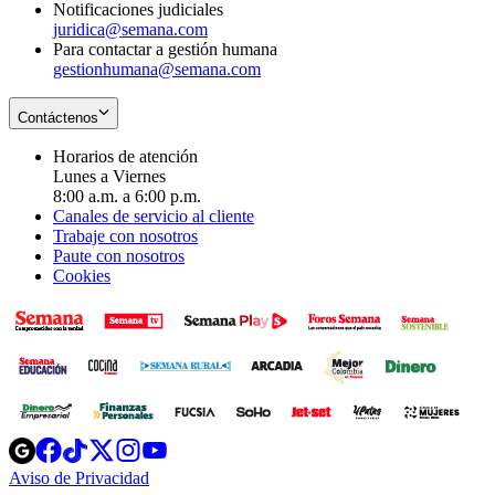
Notificaciones judiciales
juridica@semana.com
Para contactar a gestión humana
gestionhumana@semana.com
Contáctenos
Horarios de atención
Lunes a Viernes
8:00 a.m. a 6:00 p.m.
Canales de servicio al cliente
Trabaje con nosotros
Paute con nosotros
Cookies
Opens
Opens
Opens
Opens
Opens
in
in
in
in
in
Aviso de Privacidad
Opens
new
new
new
new
new