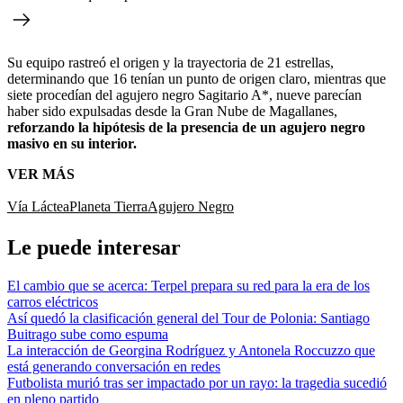
Su equipo rastreó el origen y la trayectoria de 21 estrellas,
determinando que 16 tenían un punto de origen claro, mientras que
siete procedían del agujero negro Sagitario A*, nueve parecían
haber sido expulsadas desde la Gran Nube de Magallanes,
reforzando la hipótesis de la presencia de un agujero negro
masivo en su interior.
VER MÁS
Vía Láctea
Planeta Tierra
Agujero Negro
Le puede interesar
El cambio que se acerca: Terpel prepara su red para la era de los
carros eléctricos
Así quedó la clasificación general del Tour de Polonia: Santiago
Buitrago sube como espuma
La interacción de Georgina Rodríguez y Antonela Roccuzzo que
está generando conversación en redes
Futbolista murió tras ser impactado por un rayo: la tragedia sucedió
en pleno partido