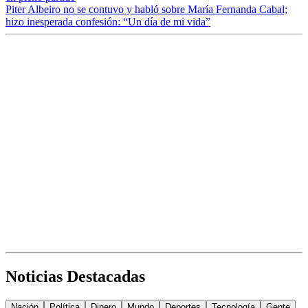
Piter Albeiro no se contuvo y habló sobre María Fernanda Cabal;
hizo inesperada confesión: “Un día de mi vida”
Noticias Destacadas
Nación
Política
Dinero
Mundo
Deportes
Tecnología
Gente