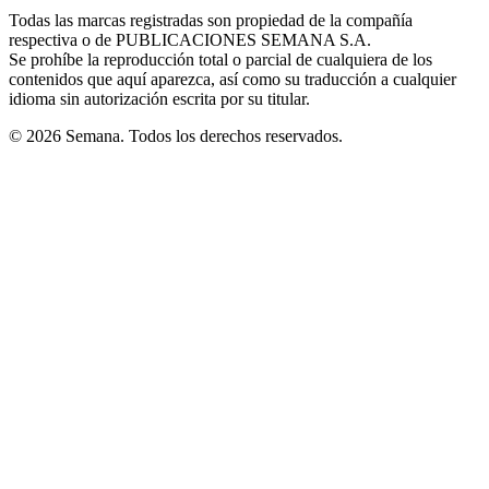
in
window
window
window
window
window
Todas las marcas registradas son propiedad de la compañía
new
respectiva o de PUBLICACIONES SEMANA S.A.
window
Se prohíbe la reproducción total o parcial de cualquiera de los
contenidos que aquí aparezca, así como su traducción a cualquier
idioma sin autorización escrita por su titular.
© 2026 Semana. Todos los derechos reservados.