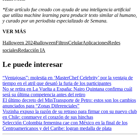
*Este artículo fue creado con ayuda de una inteligencia artificial
que utiliza machine learning para producir texto similar al humano,
y curado por un periodista especializado de Semana.
VER MÁS
Halloween 2024
halloween
Filtros
Celular
Aplicaciones
Redes
sociales
Redacción IA
Le puede interesar
“Ventajosas”: molestia en ‘MasterChef Celebrity’ por la ventaja de
tiempo en el atril que desató la furia de los participantes
No se retira en La Vuelta a España: Nairo Quintana confirma cuál
será su última competencia antes del retiro
El último decreto del MinTransporte de Petro: estos son los cambios
anunciados para “Zonas Diferenciales”
Vozinha expuso la razón de su retraso para firmar con su nuevo club
en Chile: conmueve el corazón de sus hinchas
Selección Colombia femenina cae con México en la final de los
Centroamericanos y del Caribe: logran medalla de plata