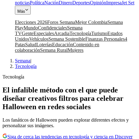
noticias
Política
Nación
Dinero
Deportes
Opinión
Impresa
Jet Set
Más
Elecciones 2026
Foros Semana
Mejor Colombia
Semana
Play
Mundo
Confidenciales
Semana
TV
Gente
Especiales
Arcadia
Tecnología
Turismo
Estados
Unidos
Vehículos
Semana Sostenible
Finanzas Personales
4
Patas
Salud
Loterías
Educación
Contenido en
colaboración
Semana Rural
Mujeres
Semana
|
Tecnología
Tecnología
El infalible método con el que puede
diseñar creativos filtros para celebrar
Halloween en redes sociales
Los fanáticos de Halloween pueden explorar diferentes efectos y
personalizar sus imágenes.
Siga de cerca las tendencias en tecnología y ciencia en Discover