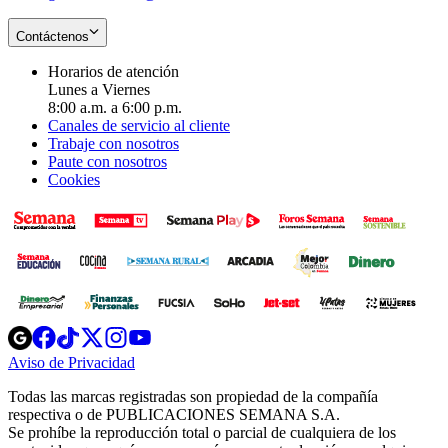
Contáctenos
Horarios de atención
Lunes a Viernes
8:00 a.m. a 6:00 p.m.
Canales de servicio al cliente
Trabaje con nosotros
Paute con nosotros
Cookies
Opens
Opens
Opens
Opens
Opens
in
in
in
in
in
Aviso de Privacidad
Opens
new
new
new
new
new
in
window
window
window
window
window
Todas las marcas registradas son propiedad de la compañía
new
respectiva o de PUBLICACIONES SEMANA S.A.
window
Se prohíbe la reproducción total o parcial de cualquiera de los