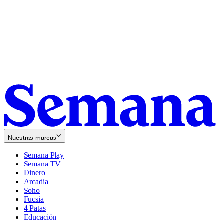
Nuestras marcas
Semana Play
Semana TV
Dinero
Arcadia
Soho
Opens
Fucsia
in
Opens
4 Patas
new
in
Educación
window
new