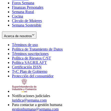
Foros Semana
window
Finanzas Personales
Semana Rural
Cocina
Círculo de Mujeres
Semana Sostenible
Acerca de nosotros
Términos de uso
Opens
Política de Tratamiento de Datos
in
Opens
Términos suscripciones
new
Opens
in
Política de Riesgos C/ST
window
in
Opens
new
Política SAGRILAFT
Opens
new
in
window
Certificación ISSN
Opens
in
window
new
TyC Plan de Gobierno
in
new
Opens
window
Protección del consumidor
new
window
in
Opens
window
new
in
window
new
window
Notificaciones judiciales
juridica@semana.com
Para contactar a gestión humana
gestionhumana@semana.com