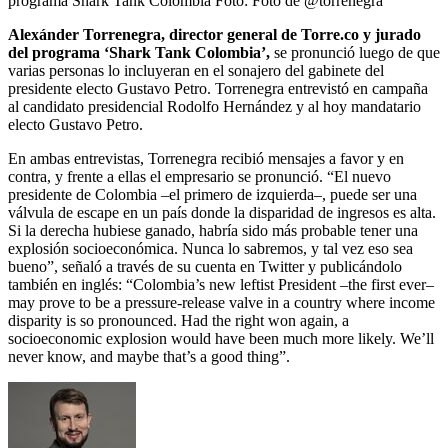
programa Shark Tank Colombia
Foto:
Foto de @torrenegra
Alexánder Torrenegra, director general de Torre.co y jurado
del programa ‘
Shark Tank Colombia’,
se pronunció luego de que
varias personas lo incluyeran en el sonajero del gabinete del
presidente electo Gustavo Petro. Torrenegra entrevistó en campaña
al candidato presidencial Rodolfo Hernández y al hoy mandatario
electo Gustavo Petro.
En ambas entrevistas, Torrenegra recibió mensajes a favor y en
contra, y frente a ellas el empresario se pronunció. “El nuevo
presidente de Colombia –el primero de izquierda–, puede ser una
válvula de escape en un país donde la disparidad de ingresos es alta.
Si la derecha hubiese ganado, habría sido más probable tener una
explosión socioeconómica. Nunca lo sabremos, y tal vez eso sea
bueno”, señaló a través de su cuenta en Twitter y publicándolo
también en inglés: “Colombia’s new leftist President –the first ever–
may prove to be a pressure-release valve in a country where income
disparity is so pronounced. Had the right won again, a
socioeconomic explosion would have been much more likely. We’ll
never know, and maybe that’s a good thing”.