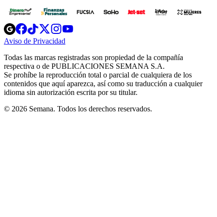
Opens
Opens
Opens
Opens
Opens
in
in
in
in
in
Aviso de Privacidad
Opens
new
new
new
new
new
in
window
window
window
window
window
Todas las marcas registradas son propiedad de la compañía
new
respectiva o de PUBLICACIONES SEMANA S.A.
window
Se prohíbe la reproducción total o parcial de cualquiera de los
contenidos que aquí aparezca, así como su traducción a cualquier
idioma sin autorización escrita por su titular.
© 2026 Semana. Todos los derechos reservados.