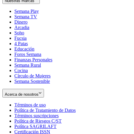
Nuestras marcas
Semana Play
Semana TV
Dinero
Arcadia
Soho
Opens
Fucsia
in
Opens
4 Patas
new
in
Educación
window
new
Foros Semana
window
Finanzas Personales
Semana Rural
Cocina
Círculo de Mujeres
Semana Sostenible
Acerca de nosotros
Términos de uso
Opens
Política de Tratamiento de Datos
in
Opens
Términos suscripciones
new
Opens
in
Política de Riesgos C/ST
window
in
Opens
new
Política SAGRILAFT
Opens
new
in
window
Certificación ISSN
Opens
in
window
new