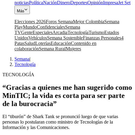
noticias
Política
Nación
Dinero
Deportes
Opinión
Impresa
Jet Set
Más
Elecciones 2026
Foros Semana
Mejor Colombia
Semana
Play
Mundo
Confidenciales
Semana
TV
Gente
Especiales
Arcadia
Tecnología
Turismo
Estados
Unidos
Vehículos
Semana Sostenible
Finanzas Personales
4
Patas
Salud
Loterías
Educación
Contenido en
colaboración
Semana Rural
Mujeres
Semana
|
Tecnología
TECNOLOGÍA
“Gracias a quienes me han sugerido como
MinTIC; la vida es corta para ser parte
de la burocracia”
El “tiburón” de Shark Tank se pronunció luego de que varias
personas lo postularan como ministro de Tecnologías de la
Información y las Comunicaciones.