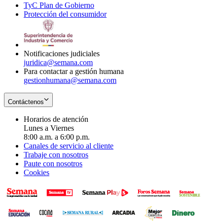
TyC Plan de Gobierno
in
new
Opens
window
Protección del consumidor
new
window
in
Opens
window
new
in
window
new
window
Notificaciones judiciales
juridica@semana.com
Para contactar a gestión humana
gestionhumana@semana.com
Contáctenos
Horarios de atención
Lunes a Viernes
8:00 a.m. a 6:00 p.m.
Canales de servicio al cliente
Trabaje con nosotros
Paute con nosotros
Cookies