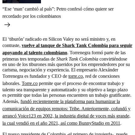
“Ese ‘man’ cambió al país”: Petro confesó cómo quiere ser
recordado por los colombianos
El ‘tiburón’ radicado en Silicon Valey no será ministro y, en
contraste,
vuelve al tanque de Shark Tank Colombia para seguir
apoyando al talento colombiano
. Torrenegra formó parte de las
primeras tres temporadas de
Shark Tank Colombia
convirtiéndose
en uno de los tiburones más queridos por los emprendedores por su
carisma, negociación y experiencia. El empresario Alexánder
Torrenegra es fundador y CEO de
torre.co
, red de conexiones
laborales.
Torre.co
permite que el proceso de encontrar trabajo y
talento sea transparente y automatizado y su objetivo a largo plazo
es permitir que todas las personas encuentren un trabajo gratificante.
Además,
fundó recientemente la plataforma para humanizar la
comunicación de equipos remotos: Tribe. Anteriormente, cofundó y
arrancó Voice123 en 2002, la industria digital de voces más grande,
la cual vendió en el año 2021, así como BunnyStudio en 2011
.
El nuevo presidente de Colombia -el primero de izquierda-, puede