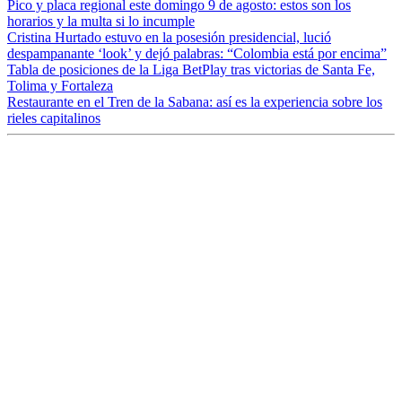
Pico y placa regional este domingo 9 de agosto: estos son los
horarios y la multa si lo incumple
Cristina Hurtado estuvo en la posesión presidencial, lució
despampanante ‘look’ y dejó palabras: “Colombia está por encima”
Tabla de posiciones de la Liga BetPlay tras victorias de Santa Fe,
Tolima y Fortaleza
Restaurante en el Tren de la Sabana: así es la experiencia sobre los
rieles capitalinos