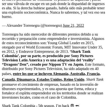
ser una válvula de escape en un país donde la disparidad de ingresos
es alta. Si la derecha hubiese ganado, habría sido más probable tener
una explosión socioeconómica. Nunca lo sabremos, y tal vez eso sea
bueno.
— Alexander Torrenegra (@torrenegra)
June 21, 2022
Torrenegra ha sido merecedor de diferentes premios debido a su
recorrido y preparación como emprendedor e inversionista. Algunos
de estos reconocimientos son: Young Global Leader en 2015,
otorgado por el World Economic Forum, MIT Innovator Under 35,
en 2012, y Endeavor Entrepreneur, de 2013.
‘
Shark Tank
Colombia’,
por su parte
,
es producido por Sony Pictures
Television Latin America y es una adaptación del ‘
reality’
“Dragons’ Den”
, creado por Nippon TV en Japón.
Este formato,
distribuido por Sony Pictures Television, ha sido adaptado en 40
países,
entre los que se incluyen Alemania, Australia, Francia,
Canadá, Dinamarca, Estados Unidos, Reino Unido
.
Shark Tank
promueve el crecimiento de empresas, basado en la inversión de
tiburones experimentados, y es una apuesta que forma, educa y
fortalece el espíritu emprendedor en los territorios donde se realizan
inversiones locales, como es el caso de Colombia.
Shark Tank Colombia - 5th season. I’m back 😎 🦈