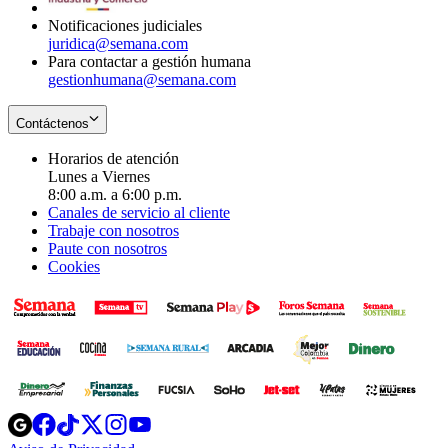
Notificaciones judiciales
juridica@semana.com
Para contactar a gestión humana
gestionhumana@semana.com
Contáctenos
Horarios de atención
Lunes a Viernes
8:00 a.m. a 6:00 p.m.
Canales de servicio al cliente
Trabaje con nosotros
Paute con nosotros
Cookies
Opens
Opens
Opens
Opens
Opens
in
in
in
in
in