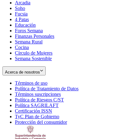
Arcadia
Soho
Opens
Fucsia
in
Opens
4 Patas
new
in
Educación
window
new
Foros Semana
window
Finanzas Personales
Semana Rural
Cocina
Círculo de Mujeres
Semana Sostenible
Acerca de nosotros
Términos de uso
Opens
Política de Tratamiento de Datos
in
Opens
Términos suscripciones
new
Opens
in
Política de Riesgos C/ST
window
in
Opens
new
Política SAGRILAFT
Opens
new
in
window
Certificación ISSN
Opens
in
window
new
TyC Plan de Gobierno
in
new
Opens
window
Protección del consumidor
new
window
in
Opens
window
new
in
window
new
window