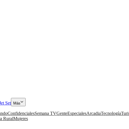
Jet Set
Más
ndo
Confidenciales
Semana TV
Gente
Especiales
Arcadia
Tecnología
Tur
a Rural
Mujeres