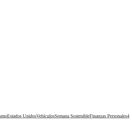
ismo
Estados Unidos
Vehículos
Semana Sostenible
Finanzas Personales
4