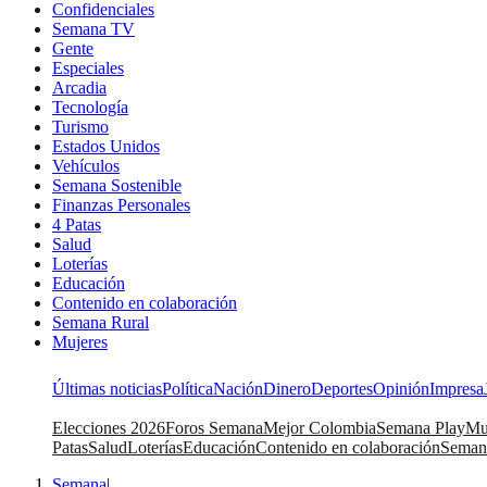
Confidenciales
Semana TV
Gente
Especiales
Arcadia
Tecnología
Turismo
Estados Unidos
Vehículos
Semana Sostenible
Finanzas Personales
4 Patas
Salud
Loterías
Educación
Contenido en colaboración
Semana Rural
Mujeres
Últimas noticias
Política
Nación
Dinero
Deportes
Opinión
Impresa
Elecciones 2026
Foros Semana
Mejor Colombia
Semana Play
Mu
Patas
Salud
Loterías
Educación
Contenido en colaboración
Seman
Semana
|