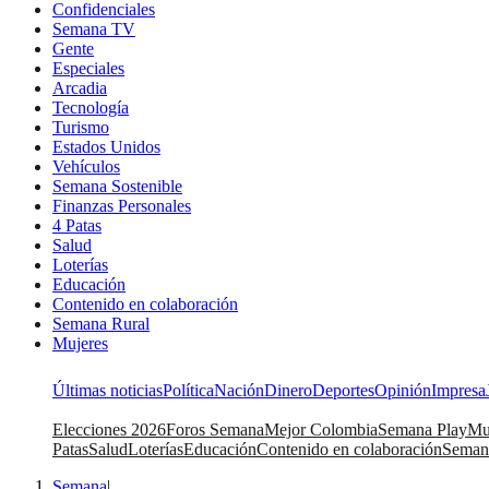
Confidenciales
Semana TV
Gente
Especiales
Arcadia
Tecnología
Turismo
Estados Unidos
Vehículos
Semana Sostenible
Finanzas Personales
4 Patas
Salud
Loterías
Educación
Contenido en colaboración
Semana Rural
Mujeres
Últimas noticias
Política
Nación
Dinero
Deportes
Opinión
Impresa
Elecciones 2026
Foros Semana
Mejor Colombia
Semana Play
Mu
Patas
Salud
Loterías
Educación
Contenido en colaboración
Seman
Semana
|