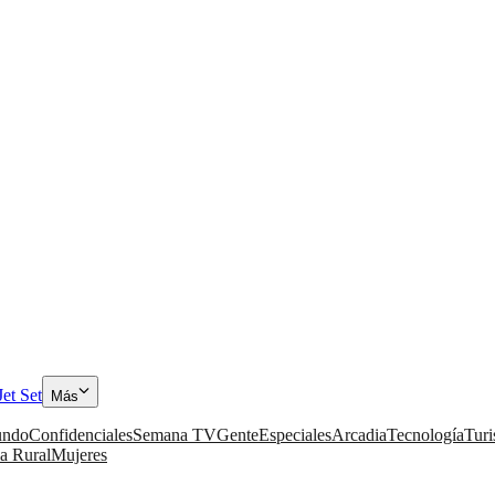
Jet Set
Más
ndo
Confidenciales
Semana TV
Gente
Especiales
Arcadia
Tecnología
Tur
a Rural
Mujeres