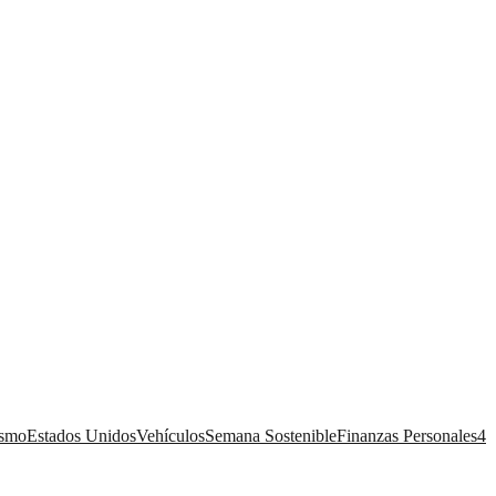
ismo
Estados Unidos
Vehículos
Semana Sostenible
Finanzas Personales
4