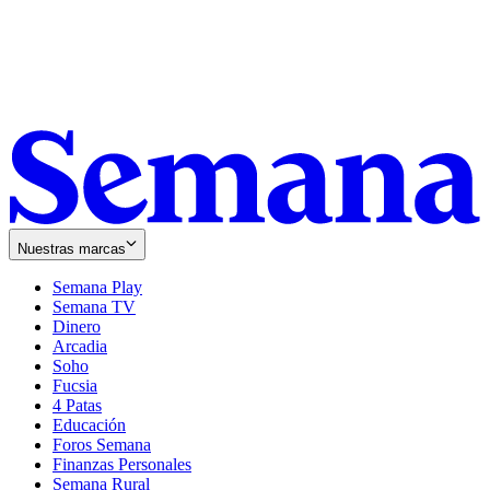
Nuestras marcas
Semana Play
Semana TV
Dinero
Arcadia
Soho
Opens
Fucsia
in
Opens
4 Patas
new
in
Educación
window
new
Foros Semana
window
Finanzas Personales
Semana Rural