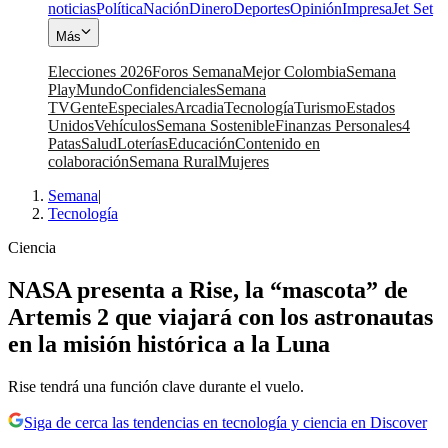
noticias
Política
Nación
Dinero
Deportes
Opinión
Impresa
Jet Set
Más
Elecciones 2026
Foros Semana
Mejor Colombia
Semana
Play
Mundo
Confidenciales
Semana
TV
Gente
Especiales
Arcadia
Tecnología
Turismo
Estados
Unidos
Vehículos
Semana Sostenible
Finanzas Personales
4
Patas
Salud
Loterías
Educación
Contenido en
colaboración
Semana Rural
Mujeres
Semana
|
Tecnología
Ciencia
NASA presenta a Rise, la “mascota” de
Artemis 2 que viajará con los astronautas
en la misión histórica a la Luna
Rise tendrá una función clave durante el vuelo.
Siga de cerca las tendencias en tecnología y ciencia en Discover