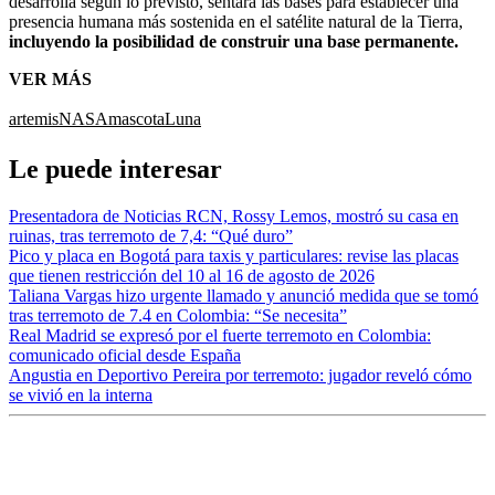
desarrolla según lo previsto, sentará las bases para establecer una
presencia humana más sostenida en el satélite natural de la Tierra,
incluyendo la posibilidad de construir una base permanente.
VER MÁS
artemis
NASA
mascota
Luna
Le puede interesar
Presentadora de Noticias RCN, Rossy Lemos, mostró su casa en
ruinas, tras terremoto de 7,4: “Qué duro”
Pico y placa en Bogotá para taxis y particulares: revise las placas
que tienen restricción del 10 al 16 de agosto de 2026
Taliana Vargas hizo urgente llamado y anunció medida que se tomó
tras terremoto de 7.4 en Colombia: “Se necesita”
Real Madrid se expresó por el fuerte terremoto en Colombia:
comunicado oficial desde España
Angustia en Deportivo Pereira por terremoto: jugador reveló cómo
se vivió en la interna