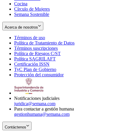
Cocina
Círculo de Mujeres
Semana Sostenible
Acerca de nosotros
Términos de uso
Opens
Política de Tratamiento de Datos
in
Opens
Términos suscripciones
new
Opens
in
Política de Riesgos C/ST
window
in
Opens
new
Política SAGRILAFT
Opens
new
in
window
Certificación ISSN
Opens
in
window
new
TyC Plan de Gobierno
in
new
Opens
window
Protección del consumidor
new
window
in
Opens
window
new
in
window
new
window
Notificaciones judiciales
juridica@semana.com
Para contactar a gestión humana
gestionhumana@semana.com
Contáctenos