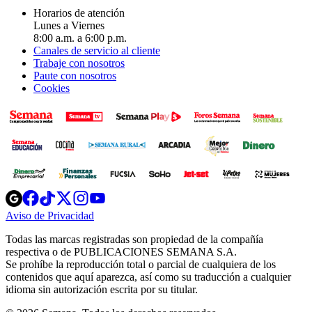
Horarios de atención
Lunes a Viernes
8:00 a.m. a 6:00 p.m.
Canales de servicio al cliente
Trabaje con nosotros
Paute con nosotros
Cookies
Opens
Opens
Opens
Opens
Opens
in
in
in
in
in
Aviso de Privacidad
Opens
new
new
new
new
new
in
window
window
window
window
window
Todas las marcas registradas son propiedad de la compañía
new
respectiva o de PUBLICACIONES SEMANA S.A.
window
Se prohíbe la reproducción total o parcial de cualquiera de los
contenidos que aquí aparezca, así como su traducción a cualquier
idioma sin autorización escrita por su titular.