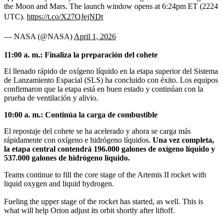
the Moon and Mars. The launch window opens at 6:24pm ET (2224
UTC).
https://t.co/X27QJejNDt
— NASA (@NASA)
April 1, 2026
11:00 a. m.: Finaliza la preparación del cohete
El llenado rápido de oxígeno líquido en la etapa superior del Sistema
de Lanzamiento Espacial (SLS) ha concluido con éxito. Los equipos
confirmaron que la etapa está en buen estado y continúan con la
prueba de ventilación y alivio.
10:00 a. m.: Continúa la carga de combustible
El repostaje del cohete se ha acelerado y ahora se carga más
rápidamente con oxígeno e hidrógeno líquidos.
Una vez completa,
la etapa central contendrá 196.000 galones de oxígeno líquido y
537.000 galones de hidrógeno líquido.
Teams continue to fill the core stage of the Artemis II rocket with
liquid oxygen and liquid hydrogen.
Fueling the upper stage of the rocket has started, as well. This is
what will help Orion adjust its orbit shortly after liftoff.