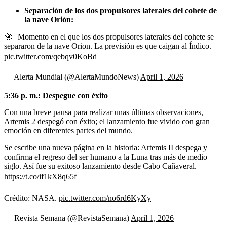
Separación de los dos propulsores laterales del cohete de
la nave Orión:
🚀 | Momento en el que los dos propulsores laterales del cohete se
separaron de la nave Orion. La previsión es que caigan al Índico.
pic.twitter.com/qebqv0KoBd
— Alerta Mundial (@AlertaMundoNews)
April 1, 2026
5:36 p. m.: Despegue con éxito
Con una breve pausa para realizar unas últimas observaciones,
Artemis 2 despegó con éxito; el lanzamiento fue vivido con gran
emoción en diferentes partes del mundo.
Se escribe una nueva página en la historia: Artemis II despega y
confirma el regreso del ser humano a la Luna tras más de medio
siglo. Así fue su exitoso lanzamiento desde Cabo Cañaveral.
https://t.co/if1kX8q65f
Crédito: NASA.
pic.twitter.com/no6rd6KyXy
— Revista Semana (@RevistaSemana)
April 1, 2026