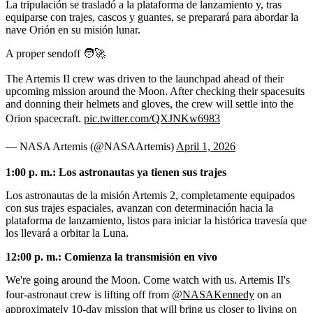
La tripulación se trasladó a la plataforma de lanzamiento y, tras
equiparse con trajes, cascos y guantes, se preparará para abordar la
nave Orión en su misión lunar.
A proper sendoff 🧑‍🚀
The Artemis II crew was driven to the launchpad ahead of their
upcoming mission around the Moon. After checking their spacesuits
and donning their helmets and gloves, the crew will settle into the
Orion spacecraft.
pic.twitter.com/QXJNKw6983
— NASA Artemis (@NASAArtemis)
April 1, 2026
1:00 p. m.: Los astronautas ya tienen sus trajes
Los astronautas de la misión Artemis 2, completamente equipados
con sus trajes espaciales, avanzan con determinación hacia la
plataforma de lanzamiento, listos para iniciar la histórica travesía que
los llevará a orbitar la Luna.
12:00 p. m.: Comienza la transmisión en vivo
We're going around the Moon. Come watch with us. Artemis II's
four-astronaut crew is lifting off from
@NASAKennedy
on an
approximately 10-day mission that will bring us closer to living on