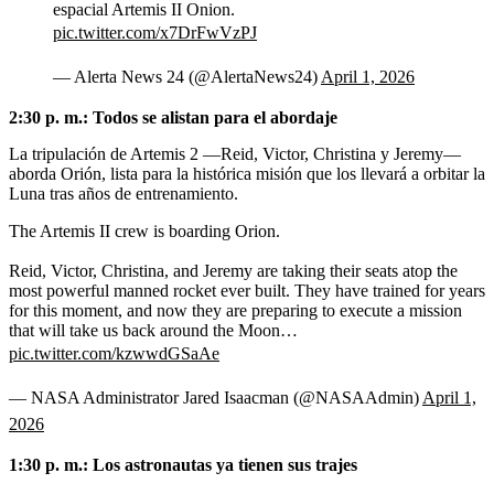
espacial Artemis II Onion.
pic.twitter.com/x7DrFwVzPJ
— Alerta News 24 (@AlertaNews24)
April 1, 2026
2:30 p. m.: Todos se alistan para el abordaje
La tripulación de Artemis 2 —Reid, Victor, Christina y Jeremy—
aborda Orión, lista para la histórica misión que los llevará a orbitar la
Luna tras años de entrenamiento.
The Artemis II crew is boarding Orion.
Reid, Victor, Christina, and Jeremy are taking their seats atop the
most powerful manned rocket ever built. They have trained for years
for this moment, and now they are preparing to execute a mission
that will take us back around the Moon…
pic.twitter.com/kzwwdGSaAe
— NASA Administrator Jared Isaacman (@NASAAdmin)
April 1,
2026
1:30 p. m.: Los astronautas ya tienen sus trajes