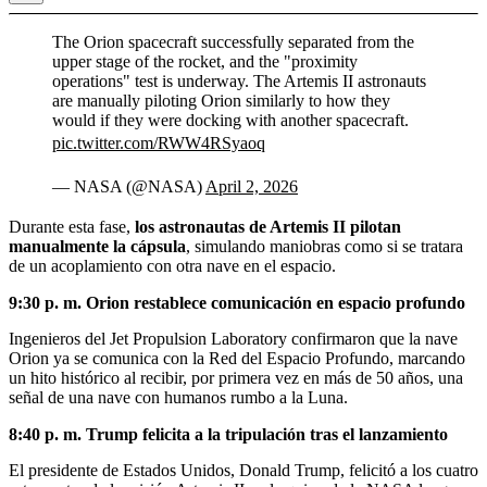
The Orion spacecraft successfully separated from the
upper stage of the rocket, and the "proximity
operations" test is underway. The Artemis II astronauts
are manually piloting Orion similarly to how they
would if they were docking with another spacecraft.
pic.twitter.com/RWW4RSyaoq
— NASA (@NASA)
April 2, 2026
Durante esta fase,
los astronautas de Artemis II pilotan
manualmente la cápsula
, simulando maniobras como si se tratara
de un acoplamiento con otra nave en el espacio.
9:30 p. m. Orion restablece comunicación en espacio profundo
Ingenieros del Jet Propulsion Laboratory confirmaron que la nave
Orion ya se comunica con la Red del Espacio Profundo, marcando
un hito histórico al recibir, por primera vez en más de 50 años, una
señal de una nave con humanos rumbo a la Luna.
8:40 p. m. Trump felicita a la tripulación tras el lanzamiento
El presidente de Estados Unidos, Donald Trump, felicitó a los cuatro