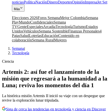
noticias
Política
Nación
Dinero
Deportes
Opinión
Impresa
Jet Set
Más
Elecciones 2026
Foros Semana
Mejor Colombia
Semana
Play
Mundo
Confidenciales
Semana
TV
Gente
Especiales
Arcadia
Tecnología
Turismo
Estados
Unidos
Vehículos
Semana Sostenible
Finanzas Personales
4
Patas
Salud
Loterías
Educación
Contenido en
colaboración
Semana Rural
Mujeres
Semana
|
Tecnología
Ciencia
Artemis 2: así fue el lanzamiento de la
misión que regresará a la humanidad a la
Luna; reviva los momentos del día 1
La histórica misión Artemis II inició su viaje con un despegue que
revive la exploración lunar tripulada.
Siga de cerca las tendencias en tecnología y ciencia en Discover