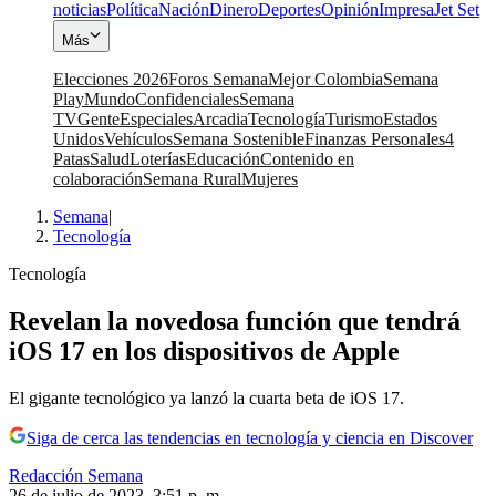
noticias
Política
Nación
Dinero
Deportes
Opinión
Impresa
Jet Set
Más
Elecciones 2026
Foros Semana
Mejor Colombia
Semana
Play
Mundo
Confidenciales
Semana
TV
Gente
Especiales
Arcadia
Tecnología
Turismo
Estados
Unidos
Vehículos
Semana Sostenible
Finanzas Personales
4
Patas
Salud
Loterías
Educación
Contenido en
colaboración
Semana Rural
Mujeres
Semana
|
Tecnología
Tecnología
Revelan la novedosa función que tendrá
iOS 17 en los dispositivos de Apple
El gigante tecnológico ya lanzó la cuarta beta de iOS 17.
Siga de cerca las tendencias en tecnología y ciencia en Discover
Redacción Semana
26 de julio de 2023, 3:51 p. m.