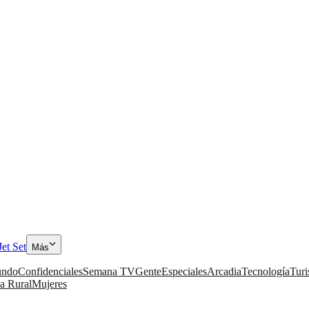
Jet Set
Más
ndo
Confidenciales
Semana TV
Gente
Especiales
Arcadia
Tecnología
Tur
a Rural
Mujeres