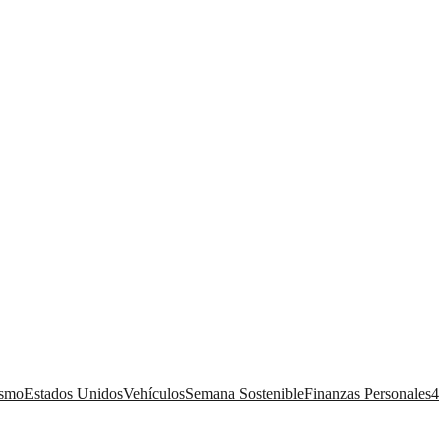
ismo
Estados Unidos
Vehículos
Semana Sostenible
Finanzas Personales
4