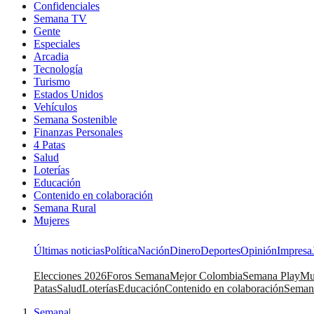
Confidenciales
Semana TV
Gente
Especiales
Arcadia
Tecnología
Turismo
Estados Unidos
Vehículos
Semana Sostenible
Finanzas Personales
4 Patas
Salud
Loterías
Educación
Contenido en colaboración
Semana Rural
Mujeres
Últimas noticias
Política
Nación
Dinero
Deportes
Opinión
Impresa
Elecciones 2026
Foros Semana
Mejor Colombia
Semana Play
Mu
Patas
Salud
Loterías
Educación
Contenido en colaboración
Seman
Semana
|