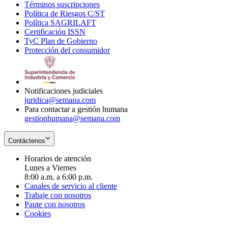
Términos suscripciones
new
Opens
in
Política de Riesgos C/ST
window
in
Opens
new
Política SAGRILAFT
Opens
new
in
window
Certificación ISSN
Opens
in
window
new
TyC Plan de Gobierno
in
new
Opens
window
Protección del consumidor
new
window
in
Opens
window
new
in
window
new
window
Notificaciones judiciales
juridica@semana.com
Para contactar a gestión humana
gestionhumana@semana.com
Contáctenos
Horarios de atención
Lunes a Viernes
8:00 a.m. a 6:00 p.m.
Canales de servicio al cliente
Trabaje con nosotros
Paute con nosotros
Cookies