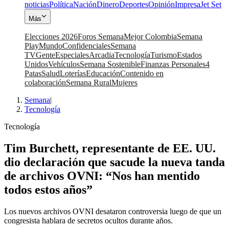
noticias
Política
Nación
Dinero
Deportes
Opinión
Impresa
Jet Set
Más
Elecciones 2026
Foros Semana
Mejor Colombia
Semana
Play
Mundo
Confidenciales
Semana
TV
Gente
Especiales
Arcadia
Tecnología
Turismo
Estados
Unidos
Vehículos
Semana Sostenible
Finanzas Personales
4
Patas
Salud
Loterías
Educación
Contenido en
colaboración
Semana Rural
Mujeres
Semana
|
Tecnología
Tecnología
Tim Burchett, representante de EE. UU.
dio declaración que sacude la nueva tanda
de archivos OVNI: “Nos han mentido
todos estos años”
Los nuevos archivos OVNI desataron controversia luego de que un
congresista hablara de secretos ocultos durante años.