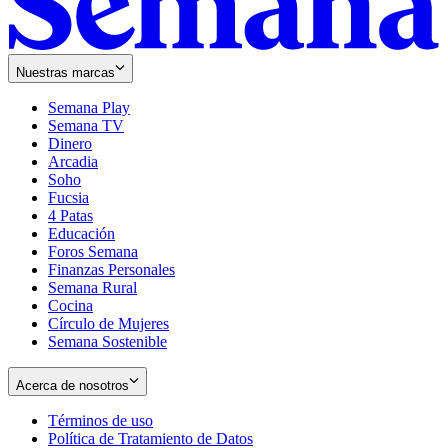
Nuestras marcas
Semana Play
Semana TV
Dinero
Arcadia
Soho
Opens
Fucsia
in
Opens
4 Patas
new
in
Educación
window
new
Foros Semana
window
Finanzas Personales
Semana Rural
Cocina
Círculo de Mujeres
Semana Sostenible
Acerca de nosotros
Términos de uso
Opens
Política de Tratamiento de Datos
in
Opens