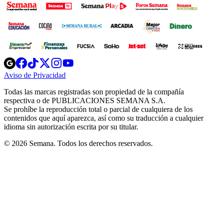
Opens
Opens
Opens
Opens
Opens
in
in
in
in
in
Aviso de Privacidad
Opens
new
new
new
new
new
in
window
window
window
window
window
Todas las marcas registradas son propiedad de la compañía
new
respectiva o de PUBLICACIONES SEMANA S.A.
window
Se prohíbe la reproducción total o parcial de cualquiera de los
contenidos que aquí aparezca, así como su traducción a cualquier
idioma sin autorización escrita por su titular.
© 2026 Semana. Todos los derechos reservados.