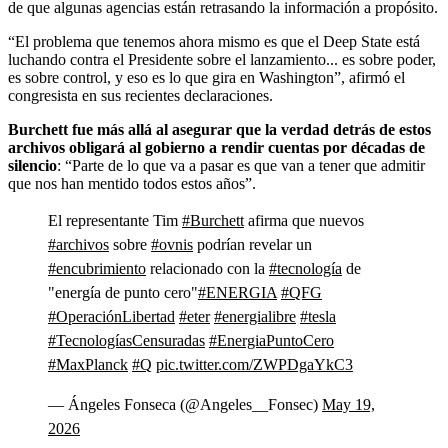
de que algunas agencias están retrasando la información a propósito.
“El problema que tenemos ahora mismo es que el Deep State está
luchando contra el Presidente sobre el lanzamiento... es sobre poder,
es sobre control, y eso es lo que gira en Washington”, afirmó el
congresista en sus recientes declaraciones.
Burchett fue más allá al asegurar que la verdad detrás de estos
archivos obligará al gobierno a rendir cuentas por décadas de
silencio
: “Parte de lo que va a pasar es que van a tener que admitir
que nos han mentido todos estos años”.
El representante Tim
#Burchett
afirma que nuevos
#archivos
sobre
#ovnis
podrían revelar un
#encubrimiento
relacionado con la
#tecnología
de
"energía de punto cero"
#ENERGIA
#QFG
#OperaciónLibertad
#eter
#energialibre
#tesla
#TecnologíasCensuradas
#EnergiaPuntoCero
#MaxPlanck
#Q
pic.twitter.com/ZWPDgaYkC3
— Ángeles Fonseca (@Angeles__Fonsec)
May 19,
2026