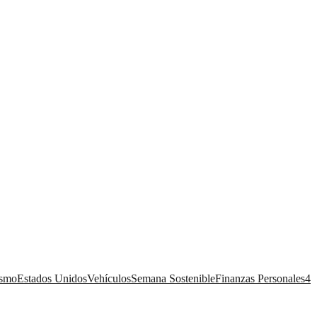
ismo
Estados Unidos
Vehículos
Semana Sostenible
Finanzas Personales
4