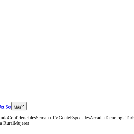
Jet Set
Más
ndo
Confidenciales
Semana TV
Gente
Especiales
Arcadia
Tecnología
Tur
a Rural
Mujeres