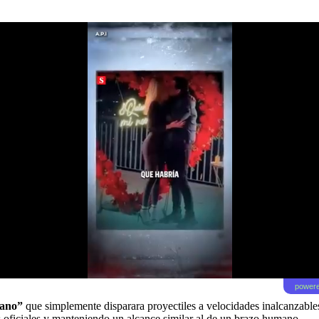
powere
mano”
que simplemente disparara proyectiles a velocidades inalcanzable
las oficiales y manteniendo un alcance similar al de un brazo humano.