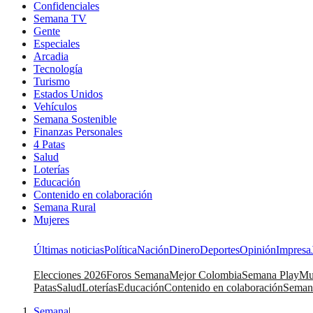
Confidenciales
Semana TV
Gente
Especiales
Arcadia
Tecnología
Turismo
Estados Unidos
Vehículos
Semana Sostenible
Finanzas Personales
4 Patas
Salud
Loterías
Educación
Contenido en colaboración
Semana Rural
Mujeres
Últimas noticias
Política
Nación
Dinero
Deportes
Opinión
Impresa
Elecciones 2026
Foros Semana
Mejor Colombia
Semana Play
Mu
Patas
Salud
Loterías
Educación
Contenido en colaboración
Seman
Semana
|