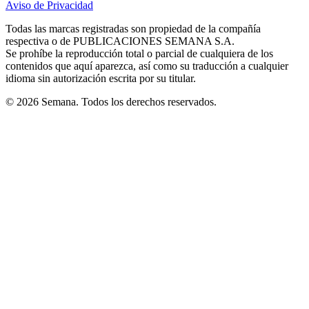
Aviso de Privacidad
Opens
new
new
new
new
new
in
window
window
window
window
window
Todas las marcas registradas son propiedad de la compañía
new
respectiva o de PUBLICACIONES SEMANA S.A.
window
Se prohíbe la reproducción total o parcial de cualquiera de los
contenidos que aquí aparezca, así como su traducción a cualquier
idioma sin autorización escrita por su titular.
© 2026 Semana. Todos los derechos reservados.