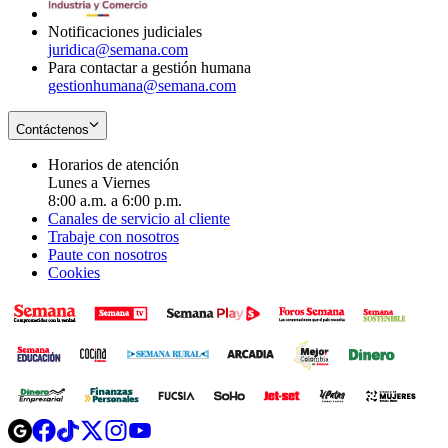
window
Notificaciones judiciales
juridica@semana.com
Para contactar a gestión humana
gestionhumana@semana.com
Contáctenos
Horarios de atención
Lunes a Viernes
8:00 a.m. a 6:00 p.m.
Canales de servicio al cliente
Trabaje con nosotros
Paute con nosotros
Cookies
Opens
Opens
Opens
Opens
Opens
in
in
in
in
in