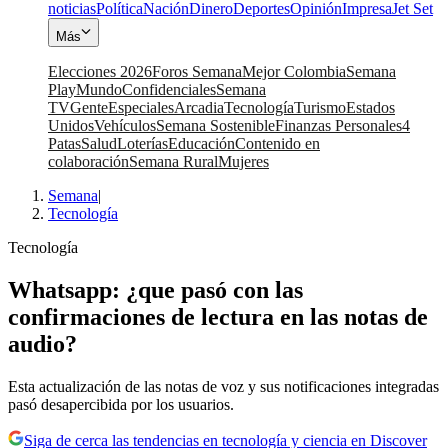
noticias
Política
Nación
Dinero
Deportes
Opinión
Impresa
Jet Set
Más
Elecciones 2026
Foros Semana
Mejor Colombia
Semana
Play
Mundo
Confidenciales
Semana
TV
Gente
Especiales
Arcadia
Tecnología
Turismo
Estados
Unidos
Vehículos
Semana Sostenible
Finanzas Personales
4
Patas
Salud
Loterías
Educación
Contenido en
colaboración
Semana Rural
Mujeres
Semana
|
Tecnología
Tecnología
Whatsapp: ¿que pasó con las
confirmaciones de lectura en las notas de
audio?
Esta actualización de las notas de voz y sus notificaciones integradas
pasó desapercibida por los usuarios.
Siga de cerca las tendencias en tecnología y ciencia en Discover