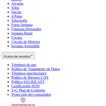
Arcadia
Soho
Opens
Fucsia
in
Opens
4 Patas
new
in
Educación
window
new
Foros Semana
window
Finanzas Personales
Semana Rural
Cocina
Círculo de Mujeres
Semana Sostenible
Acerca de nosotros
Términos de uso
Opens
Política de Tratamiento de Datos
in
Opens
Términos suscripciones
new
Opens
in
Política de Riesgos C/ST
window
in
Opens
new
Política SAGRILAFT
Opens
new
in
window
Certificación ISSN
Opens
in
window
new
TyC Plan de Gobierno
in
new
Opens
window
Protección del consumidor
new
window
in
Opens
window
new
in
window
new