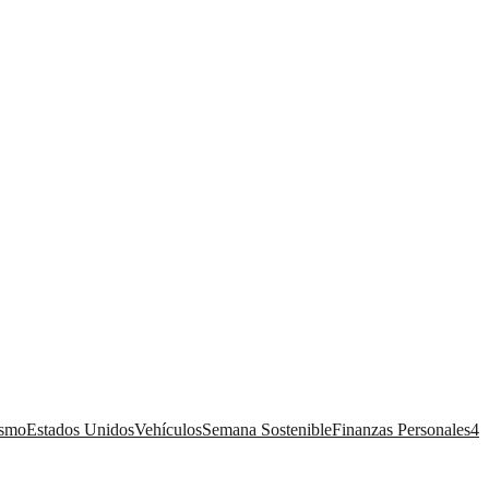
ismo
Estados Unidos
Vehículos
Semana Sostenible
Finanzas Personales
4