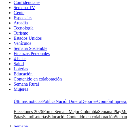
Confidenciales
Semana TV
Gente
Especiales
Arcadia
Tecnología
Turismo
Estados Unidos
Vehículos
Semana Sostenible
Finanzas Personales
4 Patas
Salud
Loterías
Educación
Contenido en colaboración
Semana Rural
Mujeres
Últimas noticias
Política
Nación
Dinero
Deportes
Opinión
Impresa
Elecciones 2026
Foros Semana
Mejor Colombia
Semana Play
Mu
Patas
Salud
Loterías
Educación
Contenido en colaboración
Seman
Semana
|