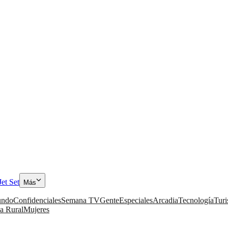
Jet Set
Más
ndo
Confidenciales
Semana TV
Gente
Especiales
Arcadia
Tecnología
Tur
a Rural
Mujeres