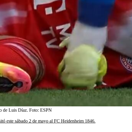
co de Luis Díaz.
Foto:
ESPN
itó este sábado 2 de mayo al FC Heidenheim 1846.