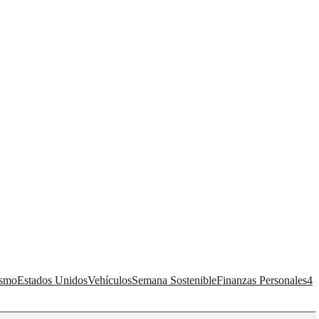
ismo
Estados Unidos
Vehículos
Semana Sostenible
Finanzas Personales
4