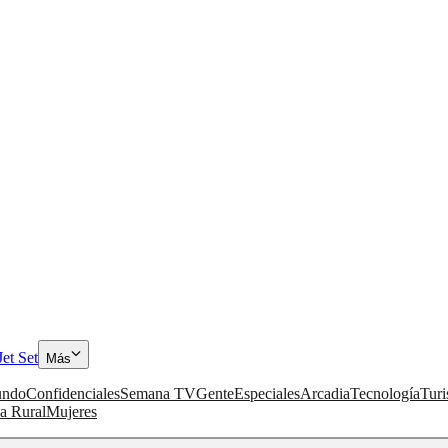
Jet Set
Más
ndo
Confidenciales
Semana TV
Gente
Especiales
Arcadia
Tecnología
Tur
a Rural
Mujeres