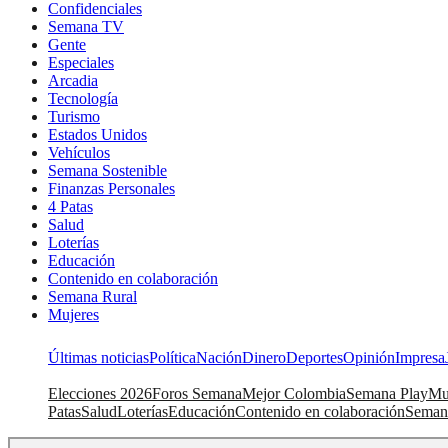
Confidenciales
Semana TV
Gente
Especiales
Arcadia
Tecnología
Turismo
Estados Unidos
Vehículos
Semana Sostenible
Finanzas Personales
4 Patas
Salud
Loterías
Educación
Contenido en colaboración
Semana Rural
Mujeres
Últimas noticias
Política
Nación
Dinero
Deportes
Opinión
Impresa
Elecciones 2026
Foros Semana
Mejor Colombia
Semana Play
Mu
Patas
Salud
Loterías
Educación
Contenido en colaboración
Seman