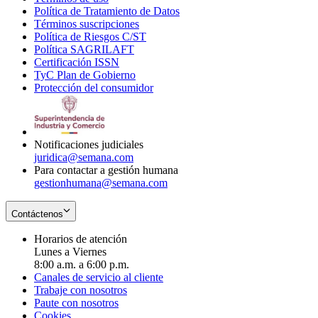
Política de Tratamiento de Datos
in
Opens
Términos suscripciones
new
Opens
in
Política de Riesgos C/ST
window
in
Opens
new
Política SAGRILAFT
Opens
new
in
window
Certificación ISSN
Opens
in
window
new
TyC Plan de Gobierno
in
new
Opens
window
Protección del consumidor
new
window
in
Opens
window
new
in
window
new
window
Notificaciones judiciales
juridica@semana.com
Para contactar a gestión humana
gestionhumana@semana.com
Contáctenos
Horarios de atención
Lunes a Viernes
8:00 a.m. a 6:00 p.m.
Canales de servicio al cliente
Trabaje con nosotros
Paute con nosotros
Cookies