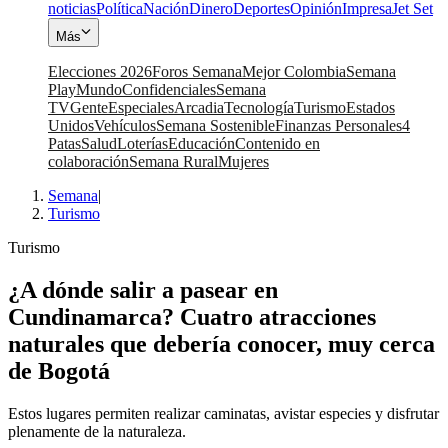
noticias
Política
Nación
Dinero
Deportes
Opinión
Impresa
Jet Set
Más
Elecciones 2026
Foros Semana
Mejor Colombia
Semana
Play
Mundo
Confidenciales
Semana
TV
Gente
Especiales
Arcadia
Tecnología
Turismo
Estados
Unidos
Vehículos
Semana Sostenible
Finanzas Personales
4
Patas
Salud
Loterías
Educación
Contenido en
colaboración
Semana Rural
Mujeres
Semana
|
Turismo
Turismo
¿A dónde salir a pasear en
Cundinamarca? Cuatro atracciones
naturales que debería conocer, muy cerca
de Bogotá
Estos lugares permiten realizar caminatas, avistar especies y disfrutar
plenamente de la naturaleza.