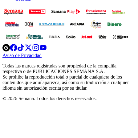
Opens
Opens
Opens
Opens
Opens
in
in
in
in
in
Aviso de Privacidad
Opens
new
new
new
new
new
in
window
window
window
window
window
Todas las marcas registradas son propiedad de la compañía
new
respectiva o de PUBLICACIONES SEMANA S.A.
window
Se prohíbe la reproducción total o parcial de cualquiera de los
contenidos que aquí aparezca, así como su traducción a cualquier
idioma sin autorización escrita por su titular.
© 2026 Semana. Todos los derechos reservados.