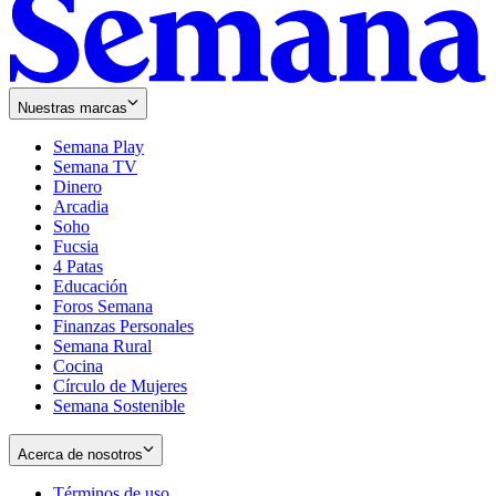
Nuestras marcas
Semana Play
Semana TV
Dinero
Arcadia
Soho
Opens
Fucsia
in
Opens
4 Patas
new
in
Educación
window
new
Foros Semana
window
Finanzas Personales
Semana Rural
Cocina
Círculo de Mujeres
Semana Sostenible
Acerca de nosotros
Términos de uso
Opens