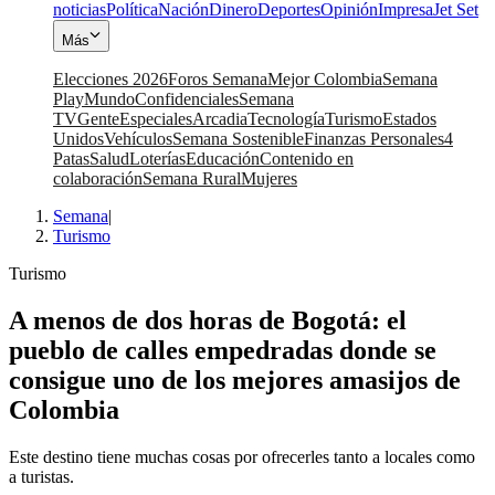
noticias
Política
Nación
Dinero
Deportes
Opinión
Impresa
Jet Set
Más
Elecciones 2026
Foros Semana
Mejor Colombia
Semana
Play
Mundo
Confidenciales
Semana
TV
Gente
Especiales
Arcadia
Tecnología
Turismo
Estados
Unidos
Vehículos
Semana Sostenible
Finanzas Personales
4
Patas
Salud
Loterías
Educación
Contenido en
colaboración
Semana Rural
Mujeres
Semana
|
Turismo
Turismo
A menos de dos horas de Bogotá: el
pueblo de calles empedradas donde se
consigue uno de los mejores amasijos de
Colombia
Este destino tiene muchas cosas por ofrecerles tanto a locales como
a turistas.