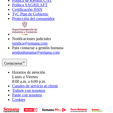
Política de Riesgos C/ST
window
in
Opens
new
Política SAGRILAFT
Opens
new
in
window
Certificación ISSN
Opens
in
window
new
TyC Plan de Gobierno
in
new
Opens
window
Protección del consumidor
new
window
in
Opens
window
new
in
window
new
window
Notificaciones judiciales
juridica@semana.com
Para contactar a gestión humana
gestionhumana@semana.com
Contáctenos
Horarios de atención
Lunes a Viernes
8:00 a.m. a 6:00 p.m.
Canales de servicio al cliente
Trabaje con nosotros
Paute con nosotros
Cookies