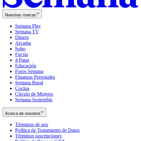
Nuestras marcas
Semana Play
Semana TV
Dinero
Arcadia
Soho
Opens
Fucsia
in
Opens
4 Patas
new
in
Educación
window
new
Foros Semana
window
Finanzas Personales
Semana Rural
Cocina
Círculo de Mujeres
Semana Sostenible
Acerca de nosotros
Términos de uso
Opens
Política de Tratamiento de Datos
in
Opens
Términos suscripciones
new
Opens
in