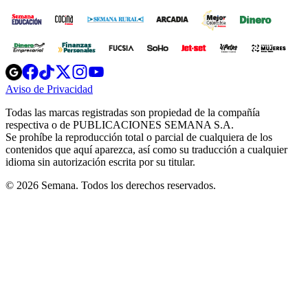
Opens
Opens
Opens
Opens
Opens
in
in
in
in
in
Aviso de Privacidad
Opens
new
new
new
new
new
in
window
window
window
window
window
Todas las marcas registradas son propiedad de la compañía
new
respectiva o de PUBLICACIONES SEMANA S.A.
window
Se prohíbe la reproducción total o parcial de cualquiera de los
contenidos que aquí aparezca, así como su traducción a cualquier
idioma sin autorización escrita por su titular.
© 2026 Semana. Todos los derechos reservados.