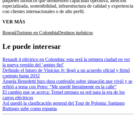
paquetes turísticos que demuestren capacidad operativa, atención
especializada, sostenibilidad, infraestructura de calidad y experiencia
con clientes internacionales o de alto perfil.
VER MÁS
Bogotá
Turismo en Colombia
Destinos turísticos
Le puede interesar
Renault 4 eléctrico en Colombia: esta será la primera ciudad en ver
la nueva versión del ‘amigo fiel’
Definido el futuro de Vinicius Jr: llegó a un acuerdo oficial y firmó
contrato hasta 2032
Ángela Benedetti hizo dura confesión sobre situación que vivió y se
refirió a tema con Petro: “Me quedé literalmente en la calle”
El cambio que se acerca: Terpel prepara su red para la era de los
carros eléctricos
Así quedó la clasificación general del Tour de Polonia: Santiago
Buitrago sube como espuma