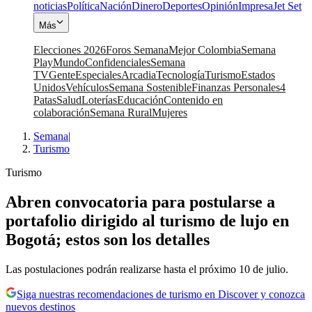
noticias
Política
Nación
Dinero
Deportes
Opinión
Impresa
Jet Set
Más
Elecciones 2026
Foros Semana
Mejor Colombia
Semana
Play
Mundo
Confidenciales
Semana
TV
Gente
Especiales
Arcadia
Tecnología
Turismo
Estados
Unidos
Vehículos
Semana Sostenible
Finanzas Personales
4
Patas
Salud
Loterías
Educación
Contenido en
colaboración
Semana Rural
Mujeres
Semana
|
Turismo
Turismo
Abren convocatoria para postularse a
portafolio dirigido al turismo de lujo en
Bogotá; estos son los detalles
Las postulaciones podrán realizarse hasta el próximo 10 de julio.
Siga nuestras recomendaciones de turismo en Discover y conozca
nuevos destinos