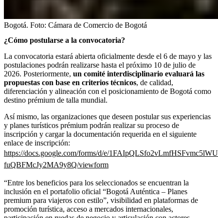
Bogotá.
Foto:
Cámara de Comercio de Bogotá
¿Cómo postularse a la convocatoria?
La convocatoria estará abierta oficialmente desde el 6 de mayo y las
postulaciones podrán realizarse hasta el próximo 10 de julio de
2026. Posteriormente,
un comité interdisciplinario evaluará las
propuestas con base en criterios técnicos
, de calidad,
diferenciación y alineación con el posicionamiento de Bogotá como
destino prémium de talla mundial.
Así mismo, las organizaciones que deseen postular sus experiencias
y planes turísticos prémium podrán realizar su proceso de
inscripción y cargar la documentación requerida en el siguiente
enlace de inscripción:
https://docs.google.com/forms/d/e/1FAIpQLSfo2vLmfHSFvmc5
fuQBFMcJy2MA9y8Q/viewform
“Entre los beneficios para los seleccionados se encuentran la
inclusión en el portafolio oficial “Bogotá Auténtica – Planes
premium para viajeros con estilo”, visibilidad en plataformas de
promoción turística, acceso a mercados internacionales,
participación en ruedas de negocio y articulación con actores