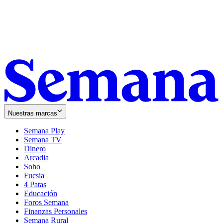
Nuestras marcas
Semana Play
Semana TV
Dinero
Arcadia
Soho
Opens
Fucsia
in
Opens
4 Patas
new
in
Educación
window
new
Foros Semana
window
Finanzas Personales
Semana Rural