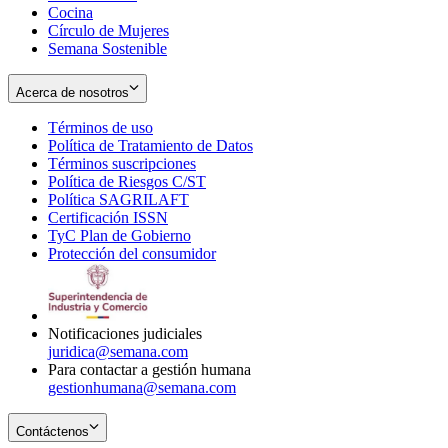
Cocina
Círculo de Mujeres
Semana Sostenible
Acerca de nosotros
Términos de uso
Opens
Política de Tratamiento de Datos
in
Opens
Términos suscripciones
new
Opens
in
Política de Riesgos C/ST
window
in
Opens
new
Política SAGRILAFT
Opens
new
in
window
Certificación ISSN
Opens
in
window
new
TyC Plan de Gobierno
in
new
Opens
window
Protección del consumidor
new
window
in
Opens
window
new
in
window
new
window
Notificaciones judiciales
juridica@semana.com
Para contactar a gestión humana
gestionhumana@semana.com
Contáctenos