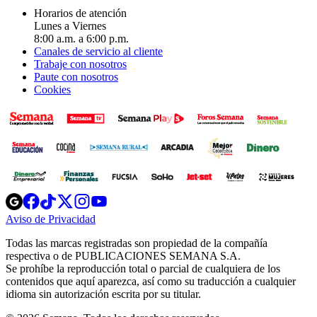
Horarios de atención
Lunes a Viernes
8:00 a.m. a 6:00 p.m.
Canales de servicio al cliente
Trabaje con nosotros
Paute con nosotros
Cookies
Opens
Opens
Opens
Opens
Opens
in
in
in
in
in
Aviso de Privacidad
Opens
new
new
new
new
new
in
window
window
window
window
window
Todas las marcas registradas son propiedad de la compañía
new
respectiva o de PUBLICACIONES SEMANA S.A.
window
Se prohíbe la reproducción total o parcial de cualquiera de los
contenidos que aquí aparezca, así como su traducción a cualquier
idioma sin autorización escrita por su titular.