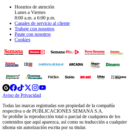
Horarios de atención
Lunes a Viernes
8:00 a.m. a 6:00 p.m.
Canales de servicio al cliente
Trabaje con nosotros
Paute con nosotros
Cookies
Opens
Opens
Opens
Opens
Opens
in
in
in
in
in
Aviso de Privacidad
Opens
new
new
new
new
new
in
window
window
window
window
window
Todas las marcas registradas son propiedad de la compañía
new
respectiva o de PUBLICACIONES SEMANA S.A.
window
Se prohíbe la reproducción total o parcial de cualquiera de los
contenidos que aquí aparezca, así como su traducción a cualquier
idioma sin autorización escrita por su titular.