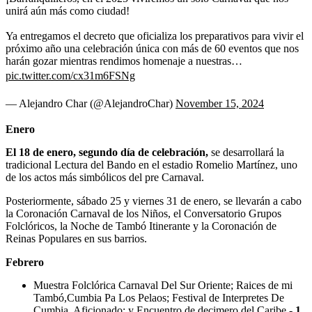
unirá aún más como ciudad!
Ya entregamos el decreto que oficializa los preparativos para vivir el
próximo año una celebración única con más de 60 eventos que nos
harán gozar mientras rendimos homenaje a nuestras…
pic.twitter.com/cx31m6FSNg
— Alejandro Char (@AlejandroChar)
November 15, 2024
Enero
El 18 de enero, segundo día de celebración,
se desarrollará la
tradicional Lectura del Bando en el estadio Romelio Martínez, uno
de los actos más simbólicos del pre Carnaval.
Posteriormente, sábado 25 y viernes 31 de enero, se llevarán a cabo
la Coronación Carnaval de los Niños, el Conversatorio Grupos
Folclóricos, la Noche de Tambó Itinerante y la Coronación de
Reinas Populares en sus barrios.
Febrero
Muestra Folclórica Carnaval Del Sur Oriente; Raices de mi
Tambó,Cumbia Pa Los Pelaos; Festival de Interpretes De
Cumbia, Aficionado; y Encuentro de decimero del Caribe -
1