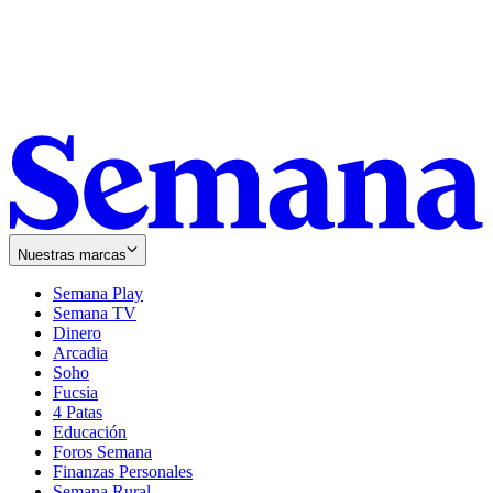
Nuestras marcas
Semana Play
Semana TV
Dinero
Arcadia
Soho
Opens
Fucsia
in
Opens
4 Patas
new
in
Educación
window
new
Foros Semana
window
Finanzas Personales
Semana Rural