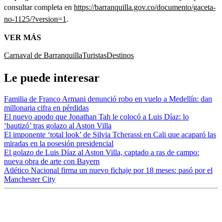
consultar completa en
https://barranquilla.gov.co/documento/gaceta-
no-1125/?version=1
.
VER MÁS
Carnaval de Barranquilla
Turistas
Destinos
Le puede interesar
Familia de Franco Armani denunció robo en vuelo a Medellín: dan
millonaria cifra en pérdidas
El nuevo apodo que Jonathan Tah le colocó a Luis Díaz: lo
‘bautizó’ tras golazo al Aston Villa
El imponente ‘total look’ de Silvia Tcherassi en Cali que acaparó las
miradas en la posesión presidencial
El golazo de Luis Díaz al Aston Villa, captado a ras de campo:
nueva obra de arte con Bayern
Atlético Nacional firma un nuevo fichaje por 18 meses: pasó por el
Manchester City