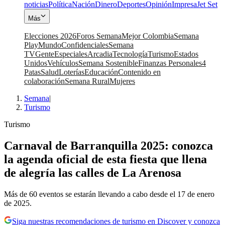
noticias
Política
Nación
Dinero
Deportes
Opinión
Impresa
Jet Set
Más
Elecciones 2026
Foros Semana
Mejor Colombia
Semana
Play
Mundo
Confidenciales
Semana
TV
Gente
Especiales
Arcadia
Tecnología
Turismo
Estados
Unidos
Vehículos
Semana Sostenible
Finanzas Personales
4
Patas
Salud
Loterías
Educación
Contenido en
colaboración
Semana Rural
Mujeres
Semana
|
Turismo
Turismo
Carnaval de Barranquilla 2025: conozca
la agenda oficial de esta fiesta que llena
de alegría las calles de La Arenosa
Más de 60 eventos se estarán llevando a cabo desde el 17 de enero
de 2025.
Siga nuestras recomendaciones de turismo en Discover y conozca