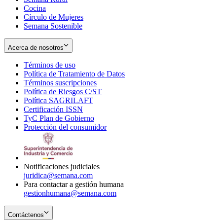
Cocina
Círculo de Mujeres
Semana Sostenible
Acerca de nosotros
Términos de uso
Opens
Política de Tratamiento de Datos
in
Opens
Términos suscripciones
new
Opens
in
Política de Riesgos C/ST
window
in
Opens
new
Política SAGRILAFT
Opens
new
in
window
Certificación ISSN
Opens
in
window
new
TyC Plan de Gobierno
in
new
Opens
window
Protección del consumidor
new
window
in
Opens
window
new
in
window
new
window
Notificaciones judiciales
juridica@semana.com
Para contactar a gestión humana
gestionhumana@semana.com
Contáctenos