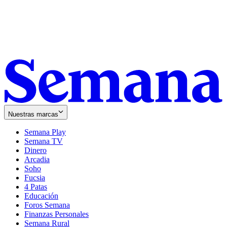
Nuestras marcas
Semana Play
Semana TV
Dinero
Arcadia
Soho
Opens
Fucsia
in
Opens
4 Patas
new
in
Educación
window
new
Foros Semana
window
Finanzas Personales
Semana Rural