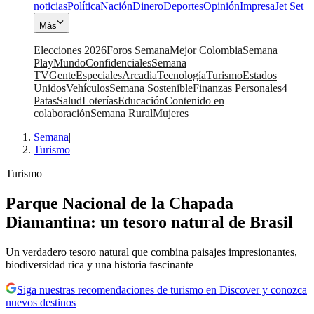
noticias
Política
Nación
Dinero
Deportes
Opinión
Impresa
Jet Set
Más
Elecciones 2026
Foros Semana
Mejor Colombia
Semana
Play
Mundo
Confidenciales
Semana
TV
Gente
Especiales
Arcadia
Tecnología
Turismo
Estados
Unidos
Vehículos
Semana Sostenible
Finanzas Personales
4
Patas
Salud
Loterías
Educación
Contenido en
colaboración
Semana Rural
Mujeres
Semana
|
Turismo
Turismo
Parque Nacional de la Chapada
Diamantina: un tesoro natural de Brasil
Un verdadero tesoro natural que combina paisajes impresionantes,
biodiversidad rica y una historia fascinante
Siga nuestras recomendaciones de turismo en Discover y conozca
nuevos destinos