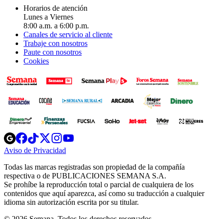
Horarios de atención
Lunes a Viernes
8:00 a.m. a 6:00 p.m.
Canales de servicio al cliente
Trabaje con nosotros
Paute con nosotros
Cookies
Opens
Opens
Opens
Opens
Opens
in
in
in
in
in
Aviso de Privacidad
Opens
new
new
new
new
new
in
window
window
window
window
window
Todas las marcas registradas son propiedad de la compañía
new
respectiva o de PUBLICACIONES SEMANA S.A.
window
Se prohíbe la reproducción total o parcial de cualquiera de los
contenidos que aquí aparezca, así como su traducción a cualquier
idioma sin autorización escrita por su titular.
© 2026 Semana. Todos los derechos reservados.