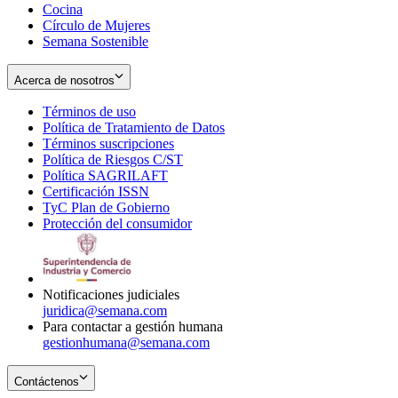
Cocina
Círculo de Mujeres
Semana Sostenible
Acerca de nosotros
Términos de uso
Opens
Política de Tratamiento de Datos
in
Opens
Términos suscripciones
new
Opens
in
Política de Riesgos C/ST
window
in
Opens
new
Política SAGRILAFT
Opens
new
in
window
Certificación ISSN
Opens
in
window
new
TyC Plan de Gobierno
in
new
Opens
window
Protección del consumidor
new
window
in
Opens
window
new
in
window
new
window
Notificaciones judiciales
juridica@semana.com
Para contactar a gestión humana
gestionhumana@semana.com
Contáctenos