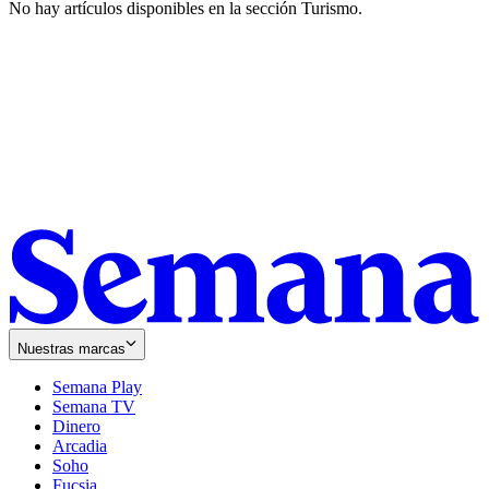
No hay artículos disponibles en la sección
Turismo
.
Nuestras marcas
Semana Play
Semana TV
Dinero
Arcadia
Soho
Opens
Fucsia
in
Opens