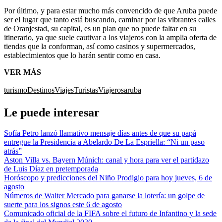
Por último, y para estar mucho más convencido de que Aruba puede
ser el lugar que tanto está buscando, caminar por las vibrantes calles
de Oranjestad, su capital, es un plan que no puede faltar en su
itinerario, ya que suele cautivar a los viajeros con la amplia oferta de
tiendas que la conforman, así como casinos y supermercados,
establecimientos que lo harán sentir como en casa.
VER MÁS
turismo
Destinos
Viajes
Turistas
Viajeros
aruba
Le puede interesar
Sofía Petro lanzó llamativo mensaje días antes de que su papá
entregue la Presidencia a Abelardo De La Espriella: “Ni un paso
atrás”
Aston Villa vs. Bayern Múnich: canal y hora para ver el partidazo
de Luis Díaz en pretemporada
Horóscopo y predicciones del Niño Prodigio para hoy jueves, 6 de
agosto
Números de Walter Mercado para ganarse la lotería: un golpe de
suerte para los signos este 6 de agosto
Comunicado oficial de la FIFA sobre el futuro de Infantino y la sede