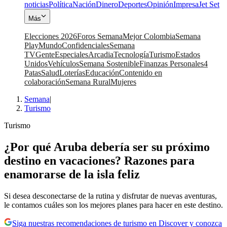
noticias
Política
Nación
Dinero
Deportes
Opinión
Impresa
Jet Set
Más
Elecciones 2026
Foros Semana
Mejor Colombia
Semana
Play
Mundo
Confidenciales
Semana
TV
Gente
Especiales
Arcadia
Tecnología
Turismo
Estados
Unidos
Vehículos
Semana Sostenible
Finanzas Personales
4
Patas
Salud
Loterías
Educación
Contenido en
colaboración
Semana Rural
Mujeres
Semana
|
Turismo
Turismo
¿Por qué Aruba debería ser su próximo
destino en vacaciones? Razones para
enamorarse de la isla feliz
Si desea desconectarse de la rutina y disfrutar de nuevas aventuras,
le contamos cuáles son los mejores planes para hacer en este destino.
Siga nuestras recomendaciones de turismo en Discover y conozca