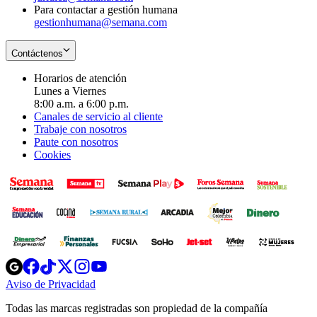
Para contactar a gestión humana
gestionhumana@semana.com
Contáctenos
Horarios de atención
Lunes a Viernes
8:00 a.m. a 6:00 p.m.
Canales de servicio al cliente
Trabaje con nosotros
Paute con nosotros
Cookies
Opens
Opens
Opens
Opens
Opens
in
in
in
in
in
Aviso de Privacidad
Opens
new
new
new
new
new
in
window
window
window
window
window
Todas las marcas registradas son propiedad de la compañía
new