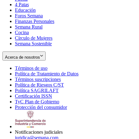
4 Patas
new
in
Educación
window
new
Foros Semana
window
Finanzas Personales
Semana Rural
Cocina
Círculo de Mujeres
Semana Sostenible
Acerca de nosotros
Términos de uso
Opens
Política de Tratamiento de Datos
in
Opens
Términos suscripciones
new
Opens
in
Política de Riesgos C/ST
window
in
Opens
new
Política SAGRILAFT
Opens
new
in
window
Certificación ISSN
Opens
in
window
new
TyC Plan de Gobierno
in
new
Opens
window
Protección del consumidor
new
window
in
Opens
window
new
in
window
new
window
Notificaciones judiciales
juridica@semana.com