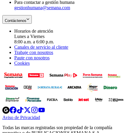
Para contactar a gestión humana
gestionhumana@semana.com
Contáctenos
Horarios de atención
Lunes a Viernes
8:00 a.m. a 6:00 p.m.
Canales de servicio al cliente
Trabaje con nosotros
Paute con nosotros
Cookies
Opens
Opens
Opens
Opens
Opens
in
in
in
in
in
Aviso de Privacidad
Opens
new
new
new
new
new
in
window
window
window
window
window
Todas las marcas registradas son propiedad de la compañía
new
respectiva o de PUBLICACIONES SEMANA S.A.