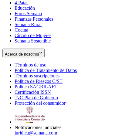
4 Patas
new
in
Educación
window
new
Foros Semana
window
Finanzas Personales
Semana Rural
Cocina
Círculo de Mujeres
Semana Sostenible
Acerca de nosotros
Términos de uso
Opens
Política de Tratamiento de Datos
in
Opens
Términos suscripciones
new
Opens
in
Política de Riesgos C/ST
window
in
Opens
new
Política SAGRILAFT
Opens
new
in
window
Certificación ISSN
Opens
in
window
new
TyC Plan de Gobierno
in
new
Opens
window
Protección del consumidor
new
window
in
Opens
window
new
in
window
new
window
Notificaciones judiciales
juridica@semana.com