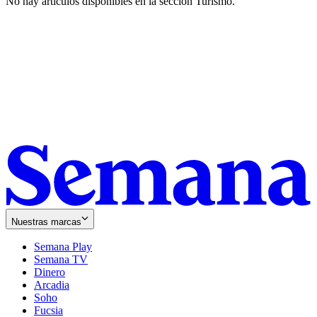
No hay artículos disponibles en la sección
Turismo
.
Nuestras marcas
Semana Play
Semana TV
Dinero
Arcadia
Soho
Opens
Fucsia
in
Opens