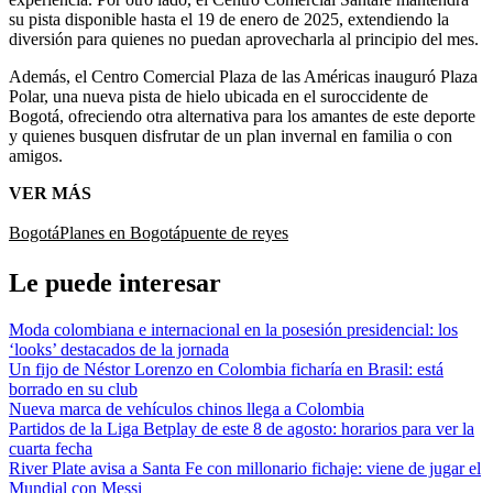
su pista disponible hasta el 19 de enero de 2025, extendiendo la
diversión para quienes no puedan aprovecharla al principio del mes.
Además, el Centro Comercial Plaza de las Américas inauguró Plaza
Polar, una nueva pista de hielo ubicada en el suroccidente de
Bogotá, ofreciendo otra alternativa para los amantes de este deporte
y quienes busquen disfrutar de un plan invernal en familia o con
amigos.
VER MÁS
Bogotá
Planes en Bogotá
puente de reyes
Le puede interesar
Moda colombiana e internacional en la posesión presidencial: los
‘looks’ destacados de la jornada
Un fijo de Néstor Lorenzo en Colombia ficharía en Brasil: está
borrado en su club
Nueva marca de vehículos chinos llega a Colombia
Partidos de la Liga Betplay de este 8 de agosto: horarios para ver la
cuarta fecha
River Plate avisa a Santa Fe con millonario fichaje: viene de jugar el
Mundial con Messi