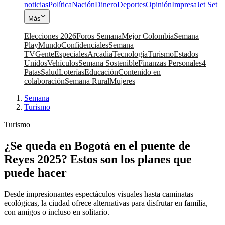
noticias
Política
Nación
Dinero
Deportes
Opinión
Impresa
Jet Set
Más
Elecciones 2026
Foros Semana
Mejor Colombia
Semana
Play
Mundo
Confidenciales
Semana
TV
Gente
Especiales
Arcadia
Tecnología
Turismo
Estados
Unidos
Vehículos
Semana Sostenible
Finanzas Personales
4
Patas
Salud
Loterías
Educación
Contenido en
colaboración
Semana Rural
Mujeres
Semana
|
Turismo
Turismo
¿Se queda en Bogotá en el puente de
Reyes 2025? Estos son los planes que
puede hacer
Desde impresionantes espectáculos visuales hasta caminatas
ecológicas, la ciudad ofrece alternativas para disfrutar en familia,
con amigos o incluso en solitario.