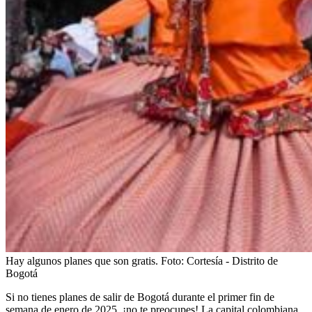
Hay algunos planes que son gratis.
Foto:
Cortesía - Distrito de
Bogotá
Si no tienes planes de salir de Bogotá durante el primer fin de
semana de enero de 2025, ¡no te preocupes! La capital colombiana