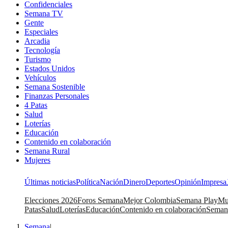
Confidenciales
Semana TV
Gente
Especiales
Arcadia
Tecnología
Turismo
Estados Unidos
Vehículos
Semana Sostenible
Finanzas Personales
4 Patas
Salud
Loterías
Educación
Contenido en colaboración
Semana Rural
Mujeres
Últimas noticias
Política
Nación
Dinero
Deportes
Opinión
Impresa
Elecciones 2026
Foros Semana
Mejor Colombia
Semana Play
Mu
Patas
Salud
Loterías
Educación
Contenido en colaboración
Seman
Semana
|