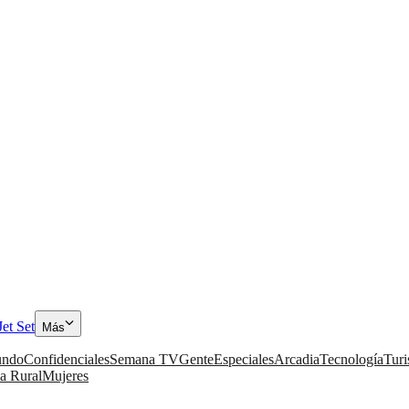
Jet Set
Más
ndo
Confidenciales
Semana TV
Gente
Especiales
Arcadia
Tecnología
Tur
a Rural
Mujeres