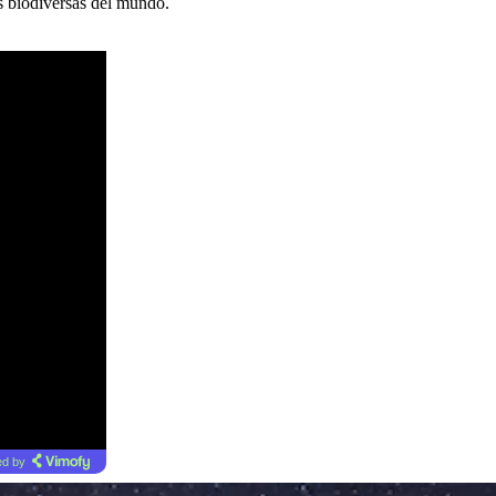
ás biodiversas del mundo.
d by