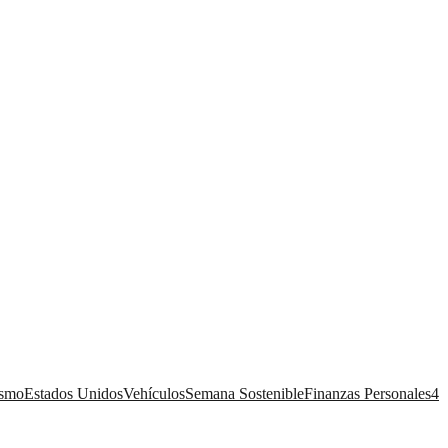
ismo
Estados Unidos
Vehículos
Semana Sostenible
Finanzas Personales
4