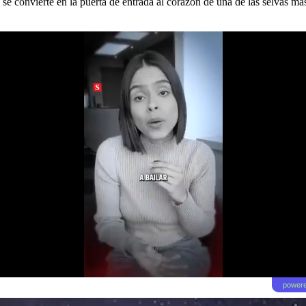
 se convierte en la puerta de entrada al corazón de una de las selvas m
powere